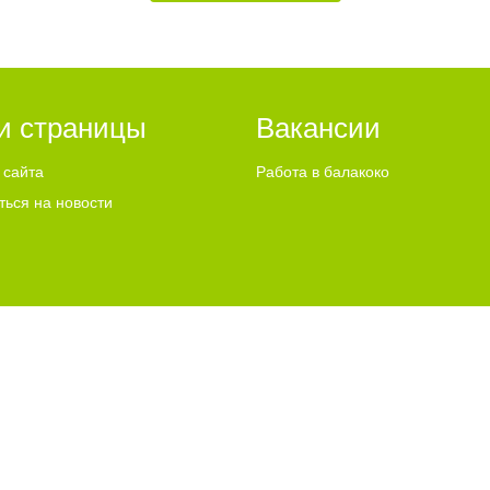
и страницы
Вакансии
 сайта
Работа в балакоко
ться на новости
ИСПОЛЬЗУЕТ COOKIES
"ЧТО ЭТО ЗНАЧИТ?"
u Email:
info@go64.ru
,
news@go64.ru
Информационная продукция предназнач
ово
льного согласия разрешено только при условии размещения в тексте актив