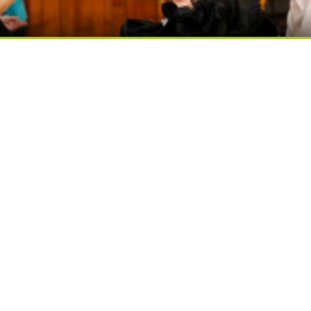
ься вы будете долго
ди вытворяют, когда их не видят...