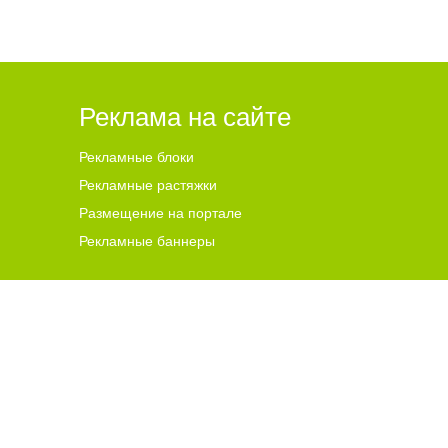
Реклама на сайте
Рекламные блоки
Рекламные растяжки
Размещение на портале
Рекламные баннеры
ена для читателей ст
а
рше 18 лет.
ной гиперссылки на цитируемые материалы с указанием