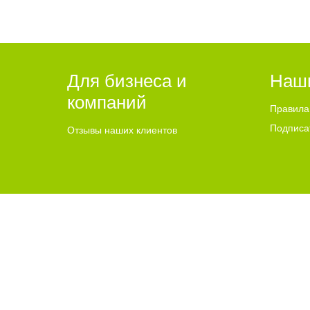
Для бизнеса и
Наш
компаний
Правила
Подписа
Отзывы наших клиентов
2015-2024 © Go64.ru - Сайт города Балаково
НАШ САЙТ 
Политика конфиденциальности
Адрес Go64.r
GO64.RU – информационно-новостной портал города Балак
Использование материалов Сайта без получения предварите