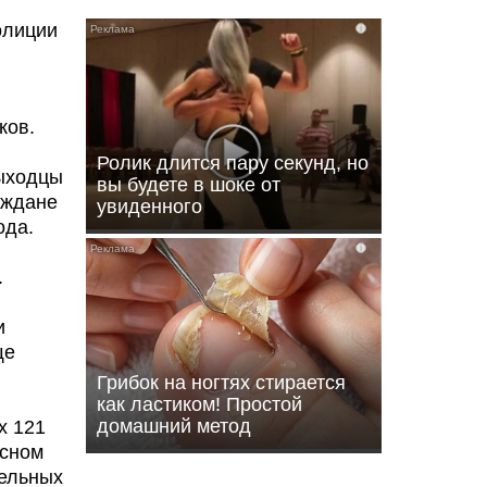
i
ков.
Ролик длится пару секунд, но
выходцы
вы будете в шоке от
аждане
увиденного
ода.
i
.
и
ще
Грибок на ногтях стирается
как ластиком! Простой
домашний метод
х 121
асном
тельных