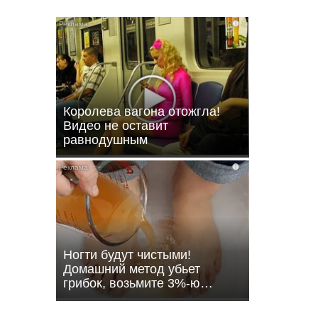
i
Королева вагона отожгла!
Видео не оставит
равнодушным
i
кунов-
Ногти будут чистыми!
Домашний метод убьет
грибок, возьмите 3%-ю…