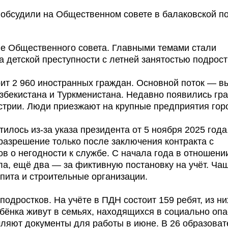
е Общественного совета. Главными темами стали
 детской преступности с летней занятостью подрост
оит 2 960 иностранных граждан. Основной поток — 
 Узбекистана и Туркменистана. Недавно появились гр
стрии. Люди приезжают на крупные предприятия гор
илось из-за указа президента от 5 ноября 2025 года
 разрешение только после заключения контракта с
в о негодности к службе. С начала года в отношени
ла, ещё два — за фиктивную постановку на учёт. Ча
пита и строительные организации.
одростков. На учёте в ПДН состоит 159 ребят, из ни
ребёнка живут в семьях, находящихся в социально оп
ляют документы для работы в июне. В 26 образова