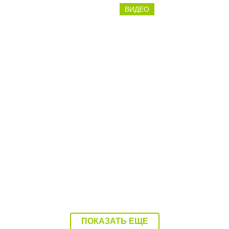
ВИДЕО
.08.26
11:17 04.08.26
льницу Балаково
Водитель катера, котор
или в Балаково
покалечил ребенка, был
ПОКАЗАТЬ ЕЩЕ