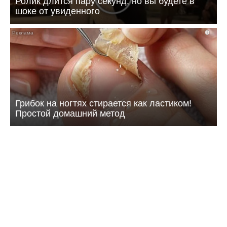
Ролик длится пару секунд, но вы будете в
шоке от увиденного
i
Грибок на ногтях стирается как ластиком!
Простой домашний метод