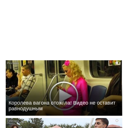
08:12 06.08.26
Чиновница из Балаково получала взятки от
опекунов-садистов
i
Королева вагона отожгла! Видео не оставит
равнодушным
i