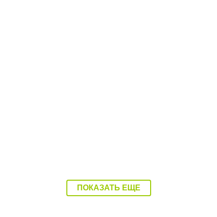
.08.26
11:17 04.08.26
ьницу Балаково
Водитель катера, которы
или в Балаково
покалечил ребенка, был 
ПОКАЗАТЬ ЕЩЕ