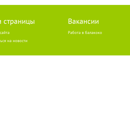
 страницы
Вакансии
сайта
Работа в балакоко
ься на новости
ЛЬЗУЕТ COOKIES
"ЧТО ЭТО ЗНАЧИТ?"
il:
info@go64.ru
,
news@go64.ru
Информационная продукция предназначена для чит
 согласия разрешено только при условии размещения в тексте активной гиперссылки
ожет не совпадать с мнением авторов статей и комментариев, ответственность за с
лучены из открытых источников. В случае, если автор того или иного объекта автор
go64.ru
. Материалы в разделе "Реклама", реклама в соответствии с законодательст