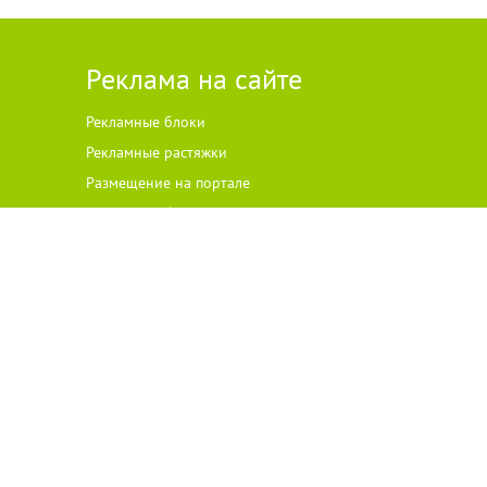
Реклама на сайте
Рекламные блоки
Рекламные растяжки
Размещение на портале
Рекламные баннеры
ателей ст
а
рше 18 лет.
 на цитируемые материалы с указанием источника. Все права на
одержание и достоверность рекламы несет рекламодатель.
ского права, размещенного на сайте, против такого размещения —
вом Российской Федерации о рекламе.