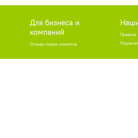
Для бизнеса и
Наши
компаний
Правила 
Подписат
Отзывы наших клиентов
2015-2024 © Go64.ru - Сайт города Балаково
НАШ САЙТ ИСПО
Политика конфиденциальности
Адрес Go64.ru Ema
GO64.RU – информационно-новостной портал города Балаково
Использование материалов Сайта без получения предварительного
изображения и тексты принадлежат их авторам, мнение редакции м
Текстовые и/или графические материалы, размещаемые на сайте, по
просим направлять соответствующие обращения по адресу:
news@