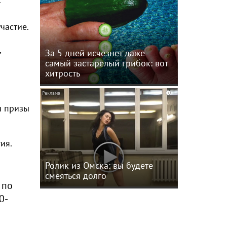
частие.
,
За 5 дней исчезнет даже
самый застарелый грибок: вот
хитрость
i
и призы
ия.
Ролик из Омска: вы будете
смеяться долго
 по
0-