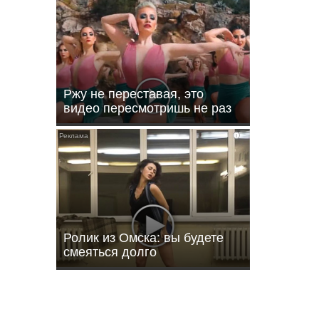
Ржу не переставая, это
видео пересмотришь не раз
i
т о
фону
Ролик из Омска: вы будете
смеяться долго