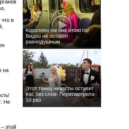
органов
о.
 что в
й.
Королева вагона отожгла!
Видео не оставит
равнодушным
ен
i
л на
Этот танец невесты оставит
вас без слов! Пересмотрела
сть!
10 раз
. Не
 – этой