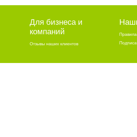
Для бизнеса и
Наш
компаний
Правила
Подписа
Отзывы наших клиентов
2015-2024 © Go64.ru - Сайт города Балаково
НАШ САЙТ 
Политика конфиденциальности
Адрес Go64.r
GO64.RU – информационно-новостной портал города Балак
Использование материалов Сайта без получения предварите
источника. Все права на изображения и тексты принадлежат
достоверность рекламы несет рекламодатель. Текстовые и/и
авторского права, размещенного на сайте, против такого 