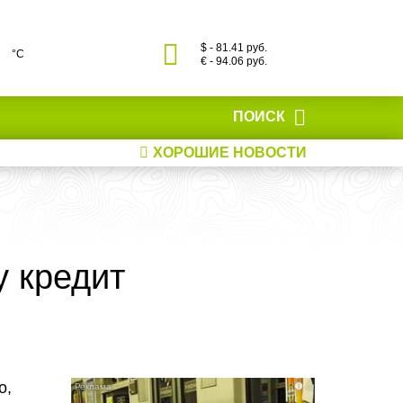
$ - 81.41 руб.
°С
€ - 94.06 руб.
ПОИСК
ХОРОШИЕ НОВОСТИ
 кредит
о,
i