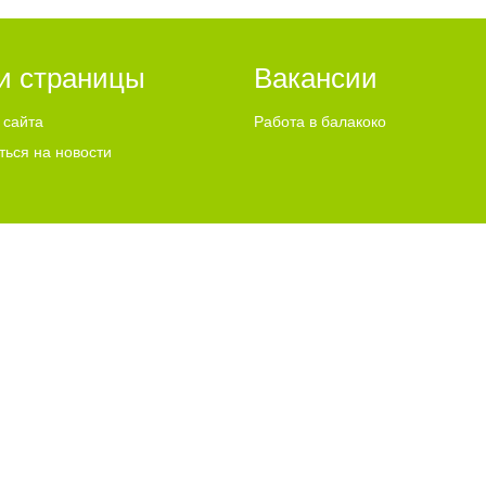
и страницы
Вакансии
 сайта
Работа в балакоко
ться на новости
ИСПОЛЬЗУЕТ COOKIES
"ЧТО ЭТО ЗНАЧИТ?"
u Email:
info@go64.ru
,
news@go64.ru
Информационная продукция предназнач
ово
льного согласия разрешено только при условии размещения в тексте актив
 их авторам, мнение редакции может не совпадать с мнением авторов статей
ли графические материалы, размещаемые на сайте, получены из открытых исто
размещения — просим направлять соответствующие обращения по адресу:
new