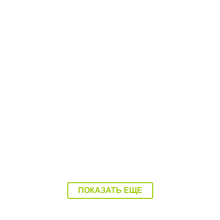
.08.26
16:07 03.08.26
ель катера, который
Ребенка на Волге пере
ечил ребенка, был пьян
катер
ПОКАЗАТЬ ЕЩЕ