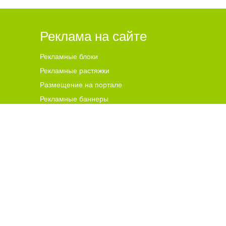
Реклама на сайте
Рекламные блоки
Рекламные растяжки
Размещение на портале
Рекламные баннеры
ена для читателей ст
а
рше 18 лет.
ной гиперссылки на цитируемые материалы с указанием
 и комментариев, ответственность за содержание и
чников. В случае, если автор того или иного объекта
s@go64.ru
. Материалы в разделе "Реклама", реклама в