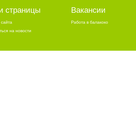
и страницы
Вакансии
 сайта
Работа в балакоко
ться на новости
ИСПОЛЬЗУЕТ COOKIES
"ЧТО ЭТО ЗНАЧИТ?"
u Email:
info@go64.ru
,
news@go64.ru
Информационная продукция предназнач
ово
льного согласия разрешено только при условии размещения в тексте актив
 их авторам, мнение редакции может не совпадать с мнением авторов статей
ли графические материалы, размещаемые на сайте, получены из открытых исто
размещения — просим направлять соответствующие обращения по адресу:
new
рекламе.