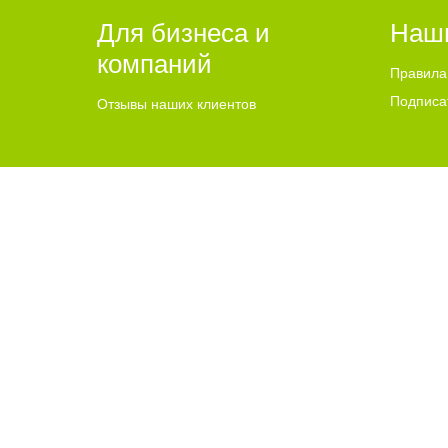
Для бизнеса и
Наш
компаний
Правила
Подписа
Отзывы наших клиентов
2015-2024 © Go64.ru - Сайт города Балаково
НАШ САЙТ 
Политика конфиденциальности
Адрес Go64.r
GO64.RU – информационно-новостной портал города Балак
Использование материалов Сайта без получения предварите
источника. Все права на изображения и тексты принадлежат
достоверность рекламы несет рекламодатель. Текстовые и/и
авторского права, размещенного на сайте, против такого 
соответствии с законодательством Российской Федерации о 