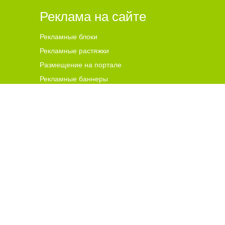
Реклама на сайте
Рекламные блоки
Рекламные растяжки
Размещение на портале
Рекламные баннеры
ена для читателей ст
а
рше 18 лет.
ной гиперссылки на цитируемые материалы с указанием
 и комментариев, ответственность за содержание и
чников. В случае, если автор того или иного объекта
s@go64.ru
. Материалы в разделе "Реклама", реклама в