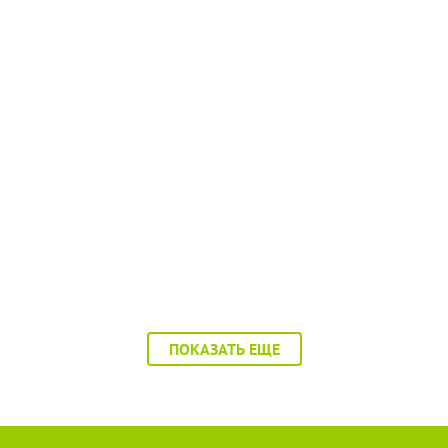
.08.26
11:17 04.08.26
льницу Балаково
Водитель катера, котор
или в Балаково
покалечил ребенка, был
ПОКАЗАТЬ ЕЩЕ