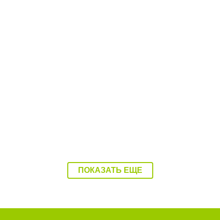
16:07 03.08.26
Ребенка на Волге переехал катер
ПОКАЗАТЬ ЕЩЕ