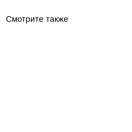
Смотрите также
15:22 Вчера
Балаковец отправится в колонию за долг
перед своим ребенком