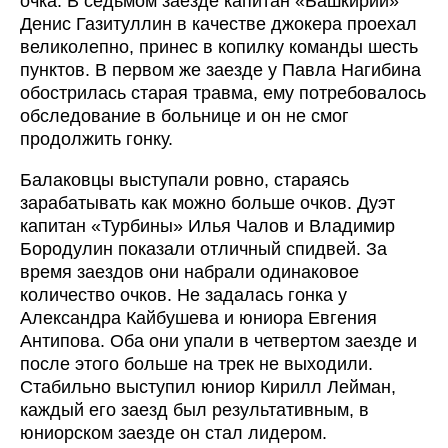
очка. В седьмом заезде капитан «Башкирии»
Денис Газитуллин в качестве джокера проехал
великолепно, принес в копилку команды шесть
пунктов. В первом же заезде у Павла Нагибина
обострилась старая травма, ему потребовалось
обследование в больнице и он не смог
продолжить гонку.
Балаковцы выступали ровно, стараясь
зарабатывать как можно больше очков. Дуэт
капитан «Турбины» Илья Чалов и Владимир
Бородулин показали отличный спидвей. За
время заездов они набрали одинаковое
количество очков. Не задалась гонка у
Александра Кайбушева и юниора Евгения
Антипова. Оба они упали в четвертом заезде и
после этого больше на трек не выходили.
Стабильно выступил юниор Кирилл Лейман,
каждый его заезд был результативным, в
юниорском заезде он стал лидером.