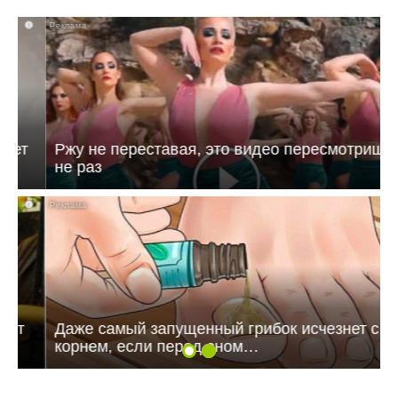
i
Ржу не переставая, это видео пересмотришь
не раз
i
Даже самый запущенный грибок исчезнет с
корнем, если перед сном…