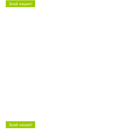
Знай наших!
12:27 04.08.26
Балаковские футболисты разгромили
пензенский «Зенит» в матче Первенства
ПФО
Знай наших!