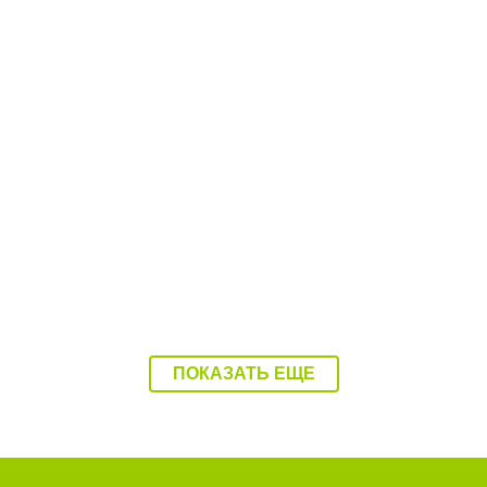
12:40 27.07.26
Юный гонщик из Балаково стал третьим на
Первенстве России
ПОКАЗАТЬ ЕЩЕ