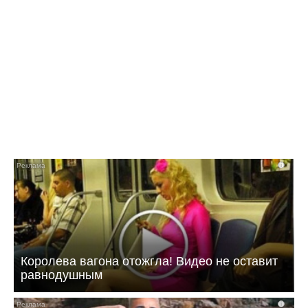
12:16 07.08.26
В Балаково разыграют Кубок по волейболу
i
Королева вагона отожгла! Видео не оставит
равнодушным
i