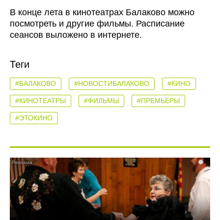
В конце лета в кинотеатрах Балаково можно
посмотреть и другие фильмы. Расписание
сеансов выложено в интернете.
Теги
#БАЛАКОВО
#НОВОСТИБАЛАКОВО
#КИНО
#КИНОТЕАТРЫ
#ФИЛЬМЫ
#ПРЕМЬЕРЫ
#ЭТОКИНО
i