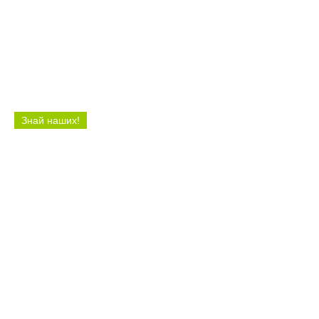
ПФО
Знай наших!
12:27 29.07.26
Балаковские бегуны взяли большинство
медалей на кроссовых стартах