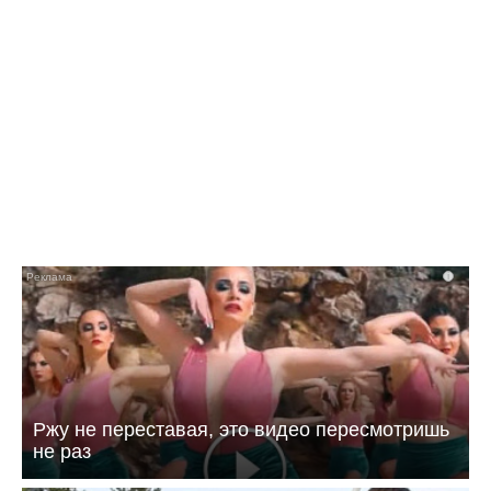
09:07 06.08.26
Имена лучших спортсменов назовут в
Балаково
i
Ржу не переставая, это видео пересмотришь
не раз