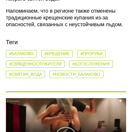
Напоминаем, что в регионе также отменены
традиционные крещенские купания из-за
опасностей, связанных с неустойчивым льдом.
Теги
#БАЛАКОВО
#КРЕЩЕНИЕ
#ПРОРУБИ
#СВЯЩЕННОСЛУЖИТЕЛИ
#БОГОСЛУЖЕНИЯ
#СВЯТАЯ_ВОДА
#НОВОСТИ_БАЛАКОВО
i