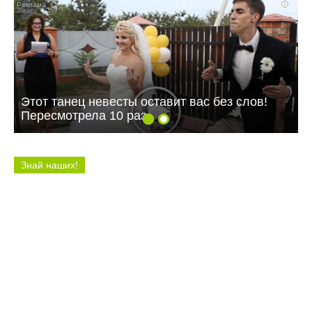
i
Этот танец невесты оставит вас без слов!
Пересмотрела 10 раз
Знай наших!
12:27 04.08.26