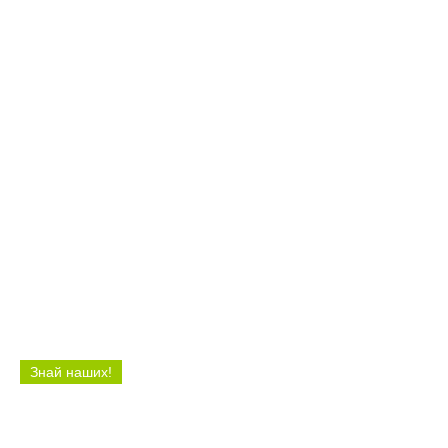
12:27 04.08.26
Балаковские футболисты разгромили
пензенский «Зенит» в матче Первенства
ПФО
Знай наших!