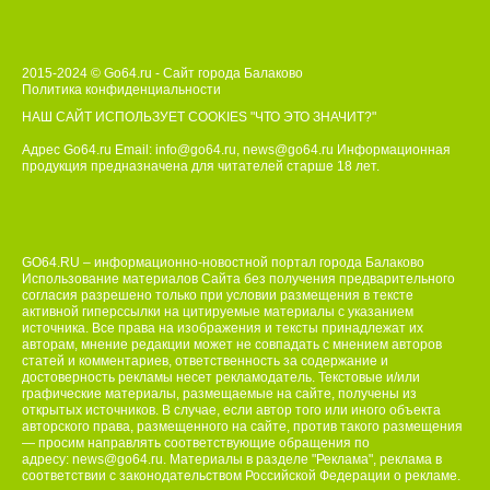
2015-2024 © Go64.ru - Сайт города Балаково
Политика конфиденциальности
НАШ САЙТ ИСПОЛЬЗУЕТ COOKIES
"ЧТО ЭТО ЗНАЧИТ?"
Адрес Go64.ru Email:
info@go64.ru
,
news@go64.ru
Информационная
продукция предназначена для читателей ст
а
рше 18 лет.
GO64.RU – информационно-новостной портал города Балаково
Использование материалов Сайта без получения предварительного
согласия разрешено только при условии размещения в тексте
активной гиперссылки на цитируемые материалы с указанием
источника. Все права на изображения и тексты принадлежат их
авторам, мнение редакции может не совпадать с мнением авторов
статей и комментариев, ответственность за содержание и
достоверность рекламы несет рекламодатель. Текстовые и/или
графические материалы, размещаемые на сайте, получены из
открытых источников. В случае, если автор того или иного объекта
авторского права, размещенного на сайте, против такого размещения
— просим направлять соответствующие обращения по
адресу:
news@go64.ru
. Материалы в разделе "Реклама", реклама в
соответствии с законодательством Российской Федерации о рекламе.