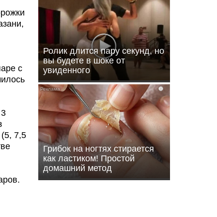
орожки
азани,
Ролик длится пару секунд, но
вы будете в шоке от
паре с
увиденного
чилось
i
 3
з
(5, 7,5
тве
Грибок на ногтях стирается
как ластиком! Простой
домашний метод
аров.