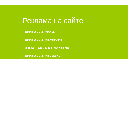
Реклама на сайте
Рекламные блоки
Рекламные растяжки
Размещение на портале
Рекламные баннеры
ена для читателей ст
а
рше 18 лет.
ной гиперссылки на цитируемые материалы с указанием
 и комментариев, ответственность за содержание и
чников. В случае, если автор того или иного объекта
s@go64.ru
. Материалы в разделе "Реклама", реклама в