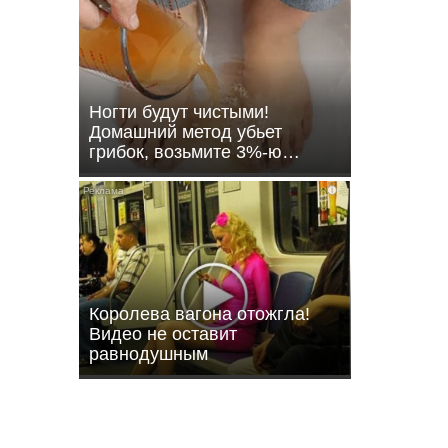
Ногти будут чистыми!
Домашний метод убьет
грибок, возьмите 3%-ю…
i
енов
Королева вагона отожгла!
Видео не оставит
равнодушным