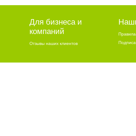
Для бизнеса и
Наш
компаний
Правила
Подписа
Отзывы наших клиентов
2015-2024 © Go64.ru - Сайт города Балаково
НАШ САЙТ 
Политика конфиденциальности
Адрес Go64.r
GO64.RU – информационно-новостной портал города Балак
Использование материалов Сайта без получения предварите
источника. Все права на изображения и тексты принадлежат
достоверность рекламы несет рекламодатель. Текстовые и/и
авторского права, размещенного на сайте, против такого 