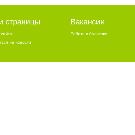
и страницы
Вакансии
 сайта
Работа в балакоко
ться на новости
ИСПОЛЬЗУЕТ COOKIES
"ЧТО ЭТО ЗНАЧИТ?"
u Email:
info@go64.ru
,
news@go64.ru
Информационная продукция предназнач
ово
льного согласия разрешено только при условии размещения в тексте актив
 их авторам, мнение редакции может не совпадать с мнением авторов статей
ли графические материалы, размещаемые на сайте, получены из открытых исто
размещения — просим направлять соответствующие обращения по адресу:
new