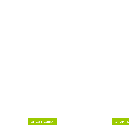
13:42 Вчера
12:16 В
Лучших спортсменов года
В Бал
назвали в Балаково
по во
Знай наших!
Знай н