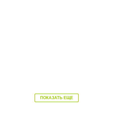
.07.26
12:27 28.07.26
овские бегуны взяли
Под водой в Балаковке
шинство медалей на
определили чемпионов
овых стартах
ПОКАЗАТЬ ЕЩЕ