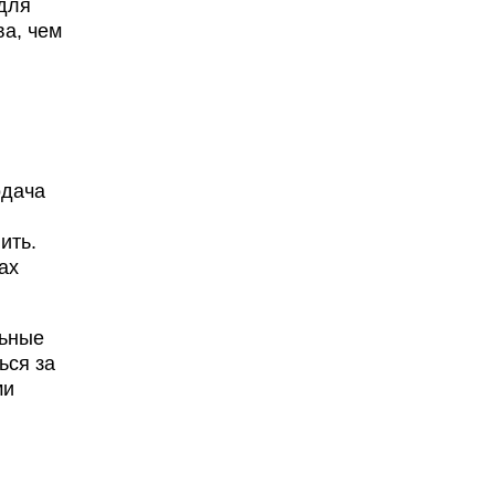
 для
ва, чем
одача
ить.
ах
льные
ься за
ми