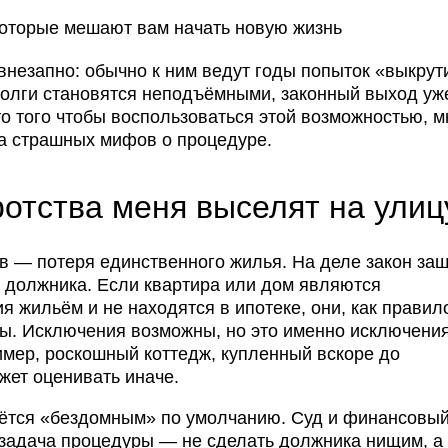
незапно: обычно к ним ведут годы попыток «выкрут
 долги становятся неподъёмными, законный выход уж
то того чтобы воспользоваться этой возможностью, м
за страшных мифов о процедуре.
отства меня выселят на улиц
в — потеря единственного жилья. На деле закон за
 должника. Если квартира или дом являются
жильём и не находятся в ипотеке, они, как правило
ы. Исключения возможны, но это именно исключения
имер, роскошный коттедж, купленный вскоре до
жет оценивать иначе.
аётся «бездомным» по умолчанию. Суд и финансовы
задача процедуры — не сделать должника нищим, а