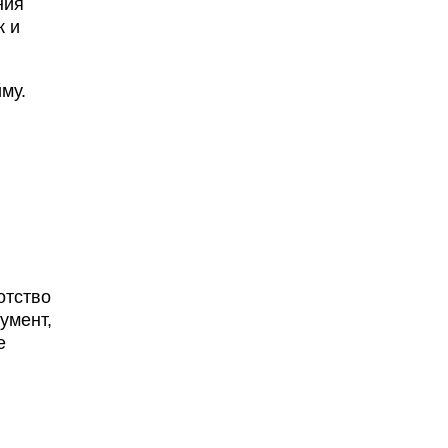
ния
к и
му.
отство
умент,
е