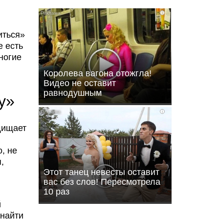
i
иться»
е есть
ногие
Королева вагона отожгла!
Видео не оставит
равнодушным
у»
i
щищает
, не
,
Этот танец невесты оставит
вас без слов! Пересмотрела
10 раз
й
 найти