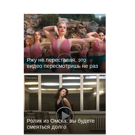
i
i
Ржу не переставая, это
видео пересмотришь не раз
i
 км
 для
ния
Ролик из Омска: вы будете
смеяться долго