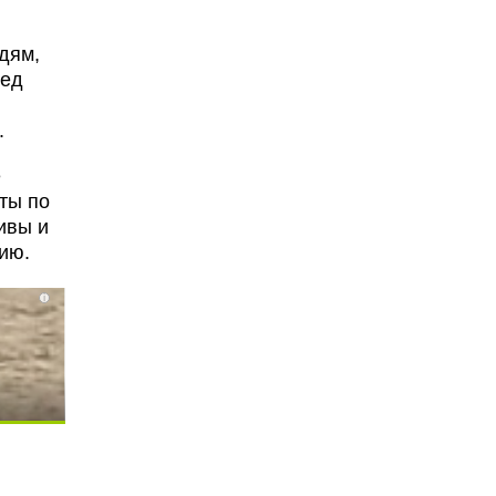
дям,
ред
.
е
ты по
ивы и
ию.
i