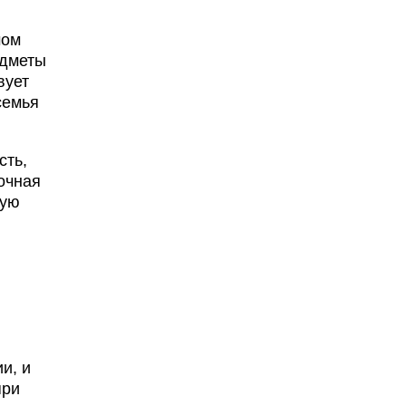
мом
едметы
вует
семья
сть,
очная
ную
и, и
при