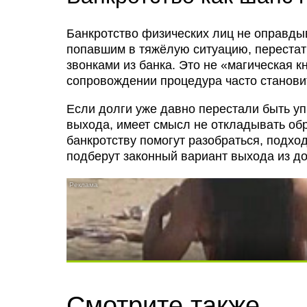
Банкротство физических лиц не оправды
попавшим в тяжёлую ситуацию, перестать
звонками из банка. Это не «магическая к
сопровождении процедура часто становит
Если долги уже давно перестали быть уп
выхода, имеет смысл не откладывать о
банкротству помогут разобраться, подход
подберут законный вариант выхода из д
Скрытая камера на пляже Крыма: Что лю
Смотрите также