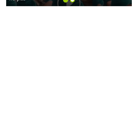
11:18 24.07.26
МТС усилила сеть 4G на крупном
агропредприятии в Саратовской области