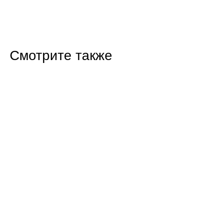
Смотрите также
19:40 31.07.26
В Саратовской области детям стала доступна
SOS-кнопка для связи с родителями