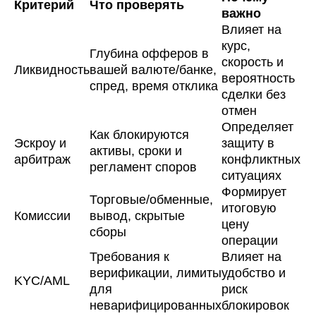
Критерий
Что проверять
важно
Влияет на
курс,
Глубина офферов в
скорость и
Ликвидность
вашей валюте/банке,
вероятность
спред, время отклика
сделки без
отмен
Определяет
Как блокируются
Эскроу и
защиту в
активы, сроки и
арбитраж
конфликтных
регламент споров
ситуациях
Формирует
Торговые/обменные,
итоговую
Комиссии
вывод, скрытые
цену
сборы
операции
Требования к
Влияет на
верификации, лимиты
удобство и
KYC/AML
для
риск
неварифицированных
блокировок