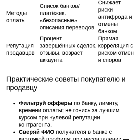
Снижает
Список банков/
риски
Методы
платёжек,
антифрода и
оплаты
«безопасные»
отмены
описания переводов
банком
Процент
Прямая
Репутация
завершённых сделок,
корреляция с
продавцов
отзывы, возраст
риском отмен
аккаунта
и споров
Практические советы покупателю и
продавцу
Фильтруй офферы
по банку, лимиту,
времени оплаты; не гонись за лучшим
курсом при нулевой репутации
контрагента.
Сверяй ФИО
получателя в банке с
карточкой профиля; при несовпадении —