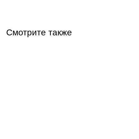
Смотрите также
19:40 31.07.26
В Саратовской области детям стала доступна
SOS-кнопка для связи с родителями