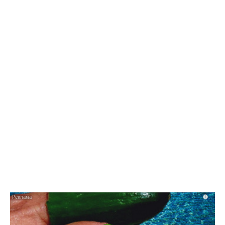
13:16 28.07.26
«Т Плюс» обновила 7,5 км теплосетей в
Балакове для бесперебойного отопления
зимой
i