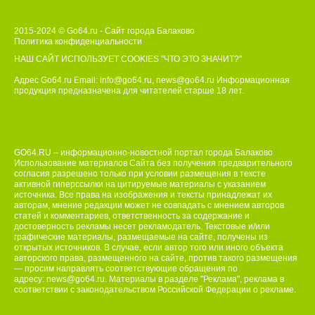
2015-2024 © Go64.ru - Сайт города Балаково
Политика конфиденциальности
НАШ САЙТ ИСПОЛЬЗУЕТ COOKIES
"ЧТО ЭТО ЗНАЧИТ?"
Адрес Go64.ru Email:
info@go64.ru
,
news@go64.ru
Информационная
продукция предназначена для читателей ст
а
рше 18 лет.
GO64.RU – информационно-новостной портал города Балаково
Использование материалов Сайта без получения предварительного
согласия разрешено только при условии размещения в тексте
активной гиперссылки на цитируемые материалы с указанием
источника. Все права на изображения и тексты принадлежат их
авторам, мнение редакции может не совпадать с мнением авторов
статей и комментариев, ответственность за содержание и
достоверность рекламы несет рекламодатель. Текстовые и/или
графические материалы, размещаемые на сайте, получены из
открытых источников. В случае, если автор того или иного объекта
авторского права, размещенного на сайте, против такого размещения
— просим направлять соответствующие обращения по
адресу:
news@go64.ru
. Материалы в разделе "Реклама", реклама в
соответствии с законодательством Российской Федерации о рекламе.