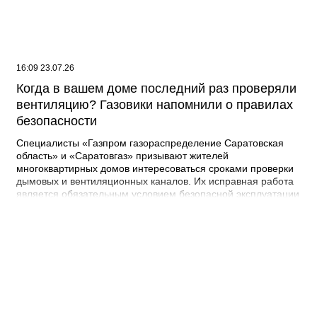
16:09 23.07.26
Когда в вашем доме последний раз проверяли
вентиляцию? Газовики напомнили о правилах
безопасности
Специалисты «Газпром газораспределение Саратовская
область» и «Саратовгаз» призывают жителей
многоквартирных домов интересоваться сроками проверки
дымовых и вентиляционных каналов. Их исправная работа
является обязательным условием безопасной эксплуатации
газового оборудования. Проверки нужны для того, чтобы
обнаружить и устранить возможные неисправности. При
отсутствии достаточной тяги и притока свежего воздуха в
жилом помещении скапливаются продукты сгорания, в
числе которых может быть угарный газ, опасный для жизни
и здоровья человека. Согласно действующему
законодательству, организация проверки дымовых и
вентиляционных каналов в многоквартирных домах
возложена на лиц, ответственных за содержание общего