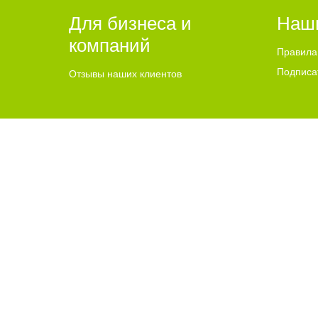
Для бизнеса и
Наш
компаний
Правила
Подписа
Отзывы наших клиентов
2015-2024 © Go64.ru - Сайт города Балаково
НАШ САЙТ 
Политика конфиденциальности
Адрес Go64.r
GO64.RU – информационно-новостной портал города Балак
Использование материалов Сайта без получения предварите
источника. Все права на изображения и тексты принадлежат
достоверность рекламы несет рекламодатель. Текстовые и/и
авторского права, размещенного на сайте, против такого 
соответствии с законодательством Российской Федерации о 