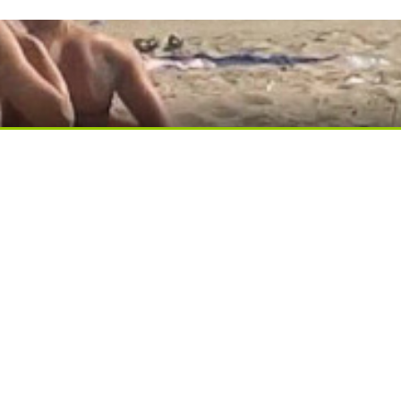
ди вытворяют, когда их не видят...
ься вы будете долго