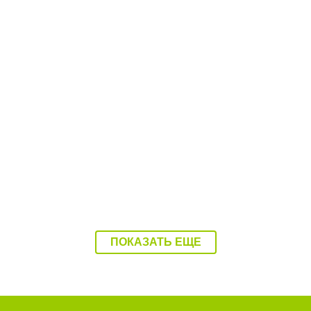
егодня
10:12 Сегодня
овская область – в
Балаковцы потребовал
 регионов без штрафов
прекратить ночные гонк
обочечников»
улицах города
ПОКАЗАТЬ ЕЩЕ