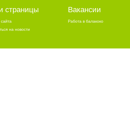
и страницы
Вакансии
 сайта
Работа в балакоко
ться на новости
ИСПОЛЬЗУЕТ COOKIES
"ЧТО ЭТО ЗНАЧИТ?"
u Email:
info@go64.ru
,
news@go64.ru
Информационная продукция предназнач
ово
льного согласия разрешено только при условии размещения в тексте актив
 их авторам, мнение редакции может не совпадать с мнением авторов статей
ли графические материалы, размещаемые на сайте, получены из открытых исто
размещения — просим направлять соответствующие обращения по адресу:
new
рекламе.