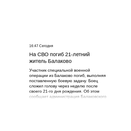
16:47 Сегодня
15:22 С
На СВО погиб 21-летний
Зарп
житель Балаково
соста
рубле
Участник специальной военной
операции из Балаково погиб, выполняя
поставленную боевую задачу. Боец
сложил голову через неделю после
своего 21-го дня рождения. Об этом
сообщает администрация Балаковского
района. Арсений Лиференко родился
14 июля 2005 года в городе Балаково.
Получил средне-специальное
образование в ГАПОУ СО
«Губернаторский колледж». Погиб 22
июля 2026 года при выполнении