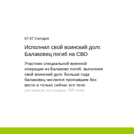
07:47 Сегодня
и
Исполнил свой воинский долг.
и на
Балаковец погиб на СВО
Участник специальной военной
операции из Балаково погиб, выполняя
свой воинский долг. Больше года
балаковец числился пропавшим без
вести и только сейчас его тело
доставили на родину. Об этом
сообщает администрация Балаковского
района. Дмитрий Митрофанов родился
22 марта 1982 года в поселке
Береговой Балаковского района.
Получил высшее образование в СГА по
специальности психолог. Погиб 19
марта 2025 года при выполнении
специальных задач. - Выражаю