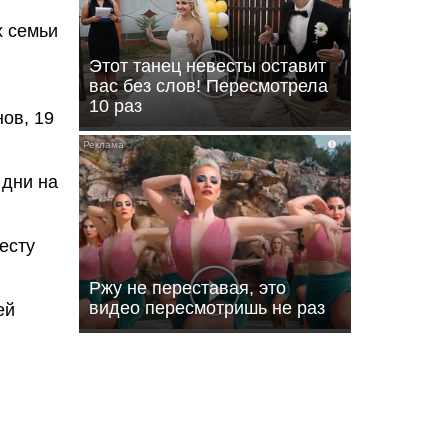
х семьи
Этот танец невесты оставит
вас без слов! Пересмотрела
10 раз
ов, 19
i
 дни на
есту
Ржу не переставая, это
видео пересмотришь не раз
ей