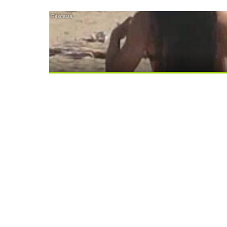
Скрытая камера на пляже Крыма: Что лю
Ролик длится несколько секунд, а смеят