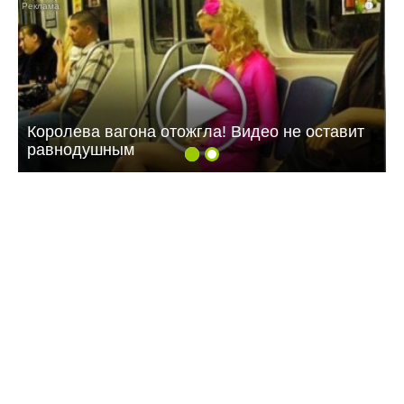
i
Королева вагона отожгла! Видео не оставит
равнодушным
15:21 Сегодня