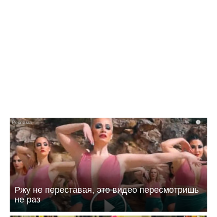
15:26 Сегодня
Спортивная школа из Балаково — на
областной Доске почёта
i
Ржу не переставая, это видео пересмотришь
не раз