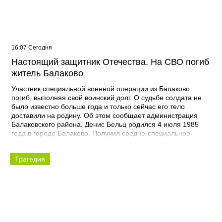
16:07 Сегодня
Настоящий защитник Отечества. На СВО погиб
житель Балаково
Участник специальной военной операции из Балаково
погиб, выполняя свой воинский долг. О судьбе солдата не
было известно больше года и только сейчас его тело
доставили на родину. Об этом сообщает администрация
Балаковского района. Денис Бельц родился 4 июля 1985
года в городе Балаково. Получил средне-специальное
образование в ПУ-6 по специальности сварщик. Погиб 12
января 2025 года при выполнении специальных задач. -
Трагедия
Выражаю соболезнования родным и близким Дениса
Викторовича. Наш земляк пожертвовал собой ради Родины,
свободы и мира. Его поступок олицетворяет мужество,
самоотверженность и воинскую доблесть. Он был
настоящим защитником Отечества. Память о герое будет
жить вечно, - выразил соболезнования глава Балаковского
района Сергей Барулин. Прощание с Денисом Бельцем