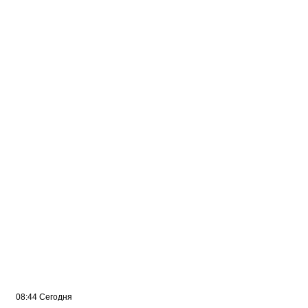
09:07 Сегодня
Жителей многоэтажки в Балаково хотят
лишить зелёной зоны
08:44 Сегодня