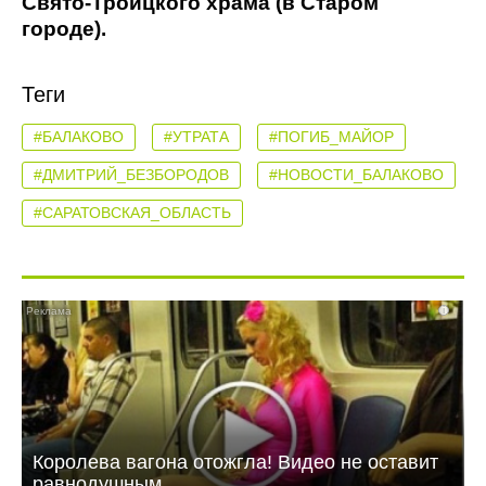
Свято-Троицкого храма (в Старом
городе).
Теги
#БАЛАКОВО
#УТРАТА
#ПОГИБ_МАЙОР
#ДМИТРИЙ_БЕЗБОРОДОВ
#НОВОСТИ_БАЛАКОВО
#САРАТОВСКАЯ_ОБЛАСТЬ
i
Королева вагона отожгла! Видео не оставит
равнодушным