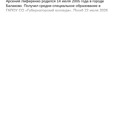
Арсений Лиференко родился 14 июля 2005 года в городе
Балаково. Получил средне-специальное образование в
ГАПОУ СО «Губернаторский колледж». Погиб 22 июля 2026
года при выполнении боевых задач. - Выражаю
соболезнования родным и близким Арсения Сергеевича.
Наш земляк пожертвовал собой ради будущего нашей
страны. Его героический поступок во имя Родины никогда не
будет забыт, – выразил соболезнования глава Балаковского
района Сергей Барулин. Прощание с Арсением Лиференко
состоится завтра, 7 августа с 12:00 до 13:00 в храме
Рождества Христова.
15:22 Вчера
Зарплаты чиновников составили в 1,4
миллиарда рублей за полгода