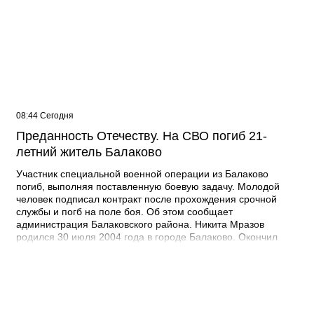
08:44 Сегодня
Преданность Отечеству. На СВО погиб 21-
летний житель Балаково
Участник специальной военной операции из Балаково
погиб, выполняя поставленную боевую задачу. Молодой
человек подписал контракт после прохождения срочной
службы и погб на поле боя. Об этом сообщает
администрация Балаковского района. Никита Мразов
родился 30 июля 2004 года в городе Балаково. Окончил
Лабинский аграрный техникум по специальности мастер по
ремонту строительных машин, электросварщик. Погиб 14
июля 2026 года при выполнении специальных задач. ДО
своего 22-го дня рождения он не дожил двух недель. -
Выражаю соболезнования родным и близким Никиты
Андреевича. Наш земляк проявил несгибаемую храбрость и