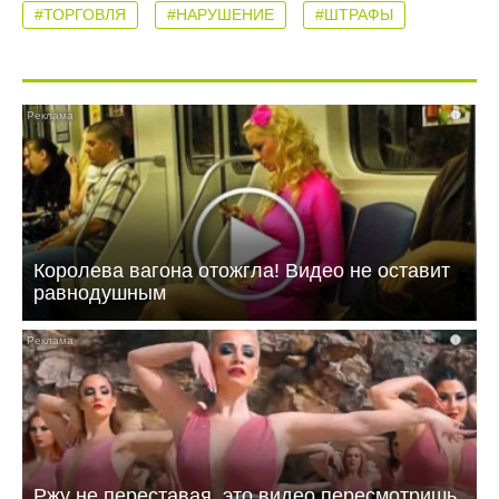
#ТОРГОВЛЯ
#НАРУШЕНИЕ
#ШТРАФЫ
i
Королева вагона отожгла! Видео не оставит
равнодушным
i
Ржу не переставая, это видео пересмотришь