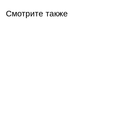
Смотрите также
16:47 Сегодня
Прокуратура Балаково проверила
строительство новых домов