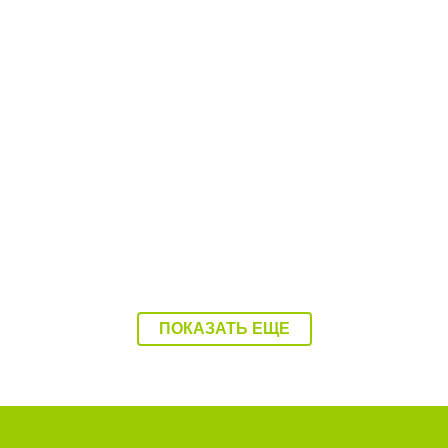
08:37 Сегодня
Балаково накроет 37-градусная жара
ПОКАЗАТЬ ЕЩЕ