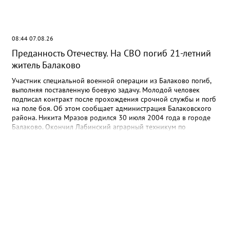
08:44 07.08.26
Преданность Отечеству. На СВО погиб 21-летний
житель Балаково
Участник специальной военной операции из Балаково погиб,
выполняя поставленную боевую задачу. Молодой человек
подписал контракт после прохождения срочной службы и погб
на поле боя. Об этом сообщает администрация Балаковского
района. Никита Мразов родился 30 июля 2004 года в городе
Балаково. Окончил Лабинский аграрный техникум по
специальности мастер по ремонту строительных машин,
электросварщик. Погиб 14 июля 2026 года при выполнении
специальных задач. ДО своего 22-го дня рождения он не
дожил двух недель. - Выражаю соболезнования родным и
близким Никиты Андреевича. Наш земляк проявил
несгибаемую храбрость и преданность Отечеству. Его поступок
стал символом чести и героизма, мы будем хранить память о
нем как об истинном патриоте, защищавшем Отчизну, -
выразил соболезнования глава Балаковского района Сергей
Барулин. Прощание с Никитой Мразовым состоится сегодня, 7
августа с 10:00 до 11:00 в храме Иоанна Богослова.