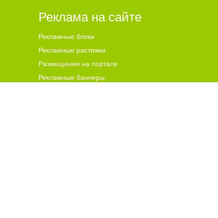
Реклама на сайте
Рекламные блоки
Рекламные растяжки
Размещение на портале
Рекламные баннеры
ена для читателей ст
а
рше 18 лет.
ной гиперссылки на цитируемые материалы с указанием
 и комментариев, ответственность за содержание и
чников. В случае, если автор того или иного объекта
s@go64.ru
. Материалы в разделе "Реклама", реклама в