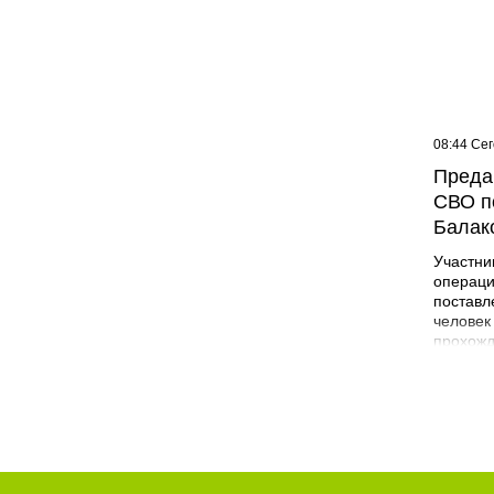
09:07 Сегодня
08:44 Се
Жителей многоэтажки в
Преда
Балаково хотят лишить
СВО п
зелёной зоны
Балак
Участни
операци
поставл
человек
прохожд
поле бо
админис
Никита 
года в 
Лабинск
специал
строите