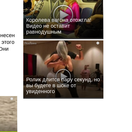
Королева вагона отожгла!
Видео не оставит
равнодушным
енесен
 этого
i
 Они
Ролик длится пару секунд, но
вы будете в шоке от
увиденного
i