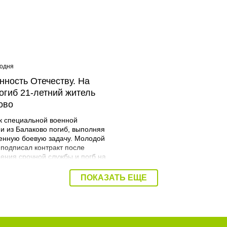
годня
08:40 Сегодня
нность Отечеству. На
Дорожный контроль нач
огиб 21-летний житель
Балаковского района
ово
к специальной военной
и из Балаково погиб, выполняя
енную боевую задачу. Молодой
 подписал контракт после
ения срочной службы и погб на
я. Об этом сообщает
трация Балаковского района.
ПОКАЗАТЬ ЕЩЕ
Мразов родился 30 июля 2004
городе Балаково. Окончил
ий аграрный техникум по
ьности мастер по ремонту
льных машин, электросварщик.