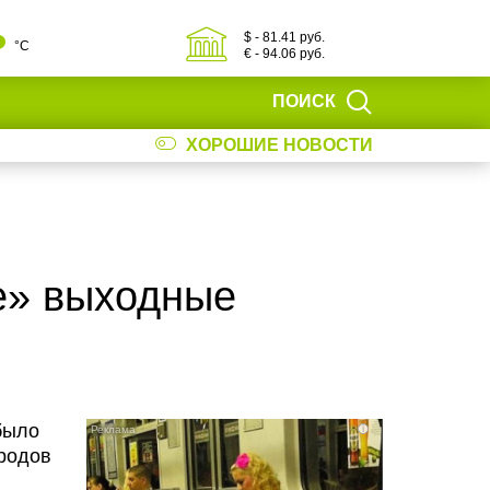
$ - 81.41 руб.
°С
€ - 94.06 руб.
ПОИСК
ХОРОШИЕ НОВОСТИ
е» выходные
было
i
ородов