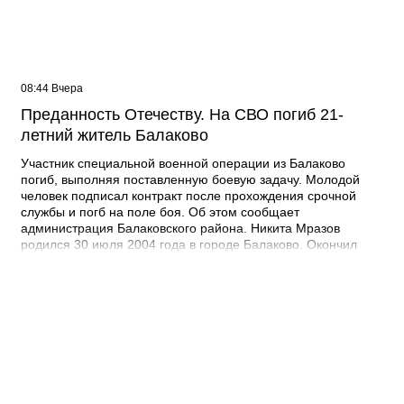
08:44 Вчера
Преданность Отечеству. На СВО погиб 21-
летний житель Балаково
Участник специальной военной операции из Балаково
погиб, выполняя поставленную боевую задачу. Молодой
человек подписал контракт после прохождения срочной
службы и погб на поле боя. Об этом сообщает
администрация Балаковского района. Никита Мразов
родился 30 июля 2004 года в городе Балаково. Окончил
Лабинский аграрный техникум по специальности мастер по
ремонту строительных машин, электросварщик. Погиб 14
июля 2026 года при выполнении специальных задач. ДО
своего 22-го дня рождения он не дожил двух недель. -
Выражаю соболезнования родным и близким Никиты
Андреевича. Наш земляк проявил несгибаемую храбрость и
преданность Отечеству. Его поступок стал символом чести и
героизма, мы будем хранить память о нем как об истинном
патриоте, защищавшем Отчизну, - выразил соболезнования