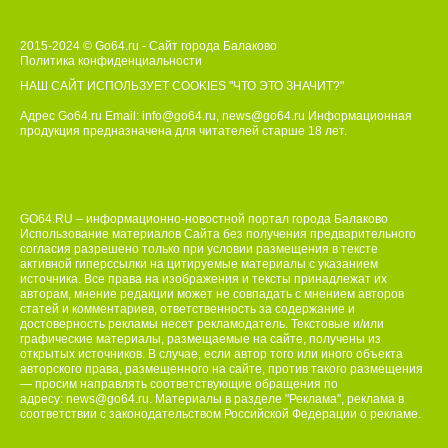
2015-2024 © Go64.ru - Сайт города Балаково
Политика конфиденциальности
НАШ САЙТ ИСПОЛЬЗУЕТ COOKIES
"ЧТО ЭТО ЗНАЧИТ?"
Адрес Go64.ru Email:
info@go64.ru
,
news@go64.ru
Информационная
продукция предназначена для читателей ст
а
рше 18 лет.
GO64.RU – информационно-новостной портал города Балаково
Использование материалов Сайта без получения предварительного
согласия разрешено только при условии размещения в тексте
активной гиперссылки на цитируемые материалы с указанием
источника. Все права на изображения и тексты принадлежат их
авторам, мнение редакции может не совпадать с мнением авторов
статей и комментариев, ответственность за содержание и
достоверность рекламы несет рекламодатель. Текстовые и/или
графические материалы, размещаемые на сайте, получены из
открытых источников. В случае, если автор того или иного объекта
авторского права, размещенного на сайте, против такого размещения
— просим направлять соответствующие обращения по
адресу:
news@go64.ru
. Материалы в разделе "Реклама", реклама в
соответствии с законодательством Российской Федерации о рекламе.