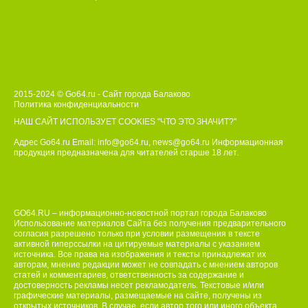
2015-2024 © Go64.ru - Сайт города Балаково
Политика конфиденциальности
НАШ САЙТ ИСПОЛЬЗУЕТ COOKIES
"ЧТО ЭТО ЗНАЧИТ?"
Адрес Go64.ru Email:
info@go64.ru
,
news@go64.ru
Информационная
продукция предназначена для читателей ст
а
рше 18 лет.
GO64.RU – информационно-новостной портал города Балаково
Использование материалов Сайта без получения предварительного
согласия разрешено только при условии размещения в тексте
активной гиперссылки на цитируемые материалы с указанием
источника. Все права на изображения и тексты принадлежат их
авторам, мнение редакции может не совпадать с мнением авторов
статей и комментариев, ответственность за содержание и
достоверность рекламы несет рекламодатель. Текстовые и/или
графические материалы, размещаемые на сайте, получены из
открытых источников. В случае, если автор того или иного объекта