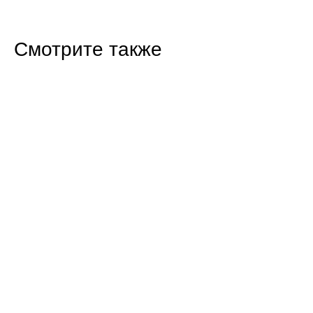
Смотрите также
16:47 Вчера
Прокуратура Балаково проверила
строительство новых домов