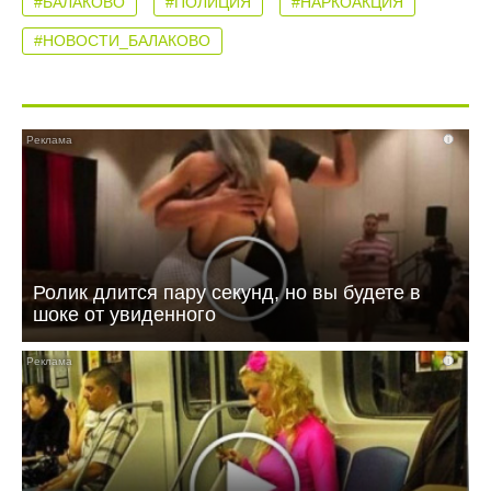
#БАЛАКОВО
#ПОЛИЦИЯ
#НАРКОАКЦИЯ
#НОВОСТИ_БАЛАКОВО
i
Ролик длится пару секунд, но вы будете в
шоке от увиденного
i