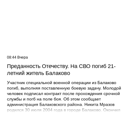
08:44 Вчера
Преданность Отечеству. На СВО погиб 21-
летний житель Балаково
Участник специальной военной операции из Балаково
погиб, выполняя поставленную боевую задачу. Молодой
человек подписал контракт после прохождения срочной
службы и погб на поле боя. Об этом сообщает
администрация Балаковского района. Никита Мразов
родился 30 июля 2004 года в городе Балаково. Окончил
Лабинский аграрный техникум по специальности мастер по
ремонту строительных машин, электросварщик. Погиб 14
июля 2026 года при выполнении специальных задач. ДО
своего 22-го дня рождения он не дожил двух недель. -