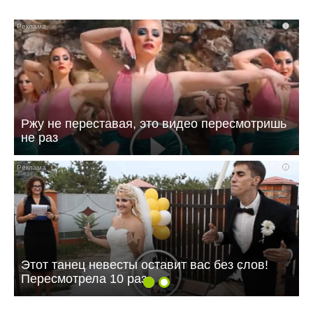
i
Ржу не переставая, это видео пересмотришь
не раз
i
Этот танец невесты оставит вас без слов!
Пересмотрела 10 раз