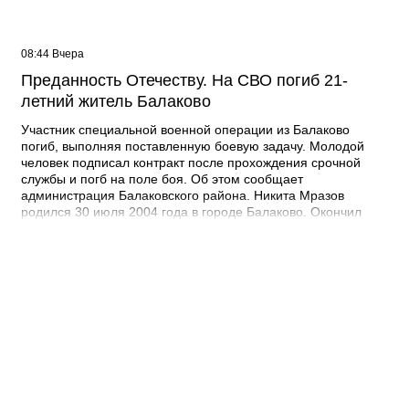
08:44 Вчера
Преданность Отечеству. На СВО погиб 21-
летний житель Балаково
Участник специальной военной операции из Балаково
погиб, выполняя поставленную боевую задачу. Молодой
человек подписал контракт после прохождения срочной
службы и погб на поле боя. Об этом сообщает
администрация Балаковского района. Никита Мразов
родился 30 июля 2004 года в городе Балаково. Окончил
Лабинский аграрный техникум по специальности мастер по
ремонту строительных машин, электросварщик. Погиб 14
июля 2026 года при выполнении специальных задач. ДО
своего 22-го дня рождения он не дожил двух недель. -
Выражаю соболезнования родным и близким Никиты
Андреевича. Наш земляк проявил несгибаемую храбрость и
преданность Отечеству. Его поступок стал символом чести и
героизма, мы будем хранить память о нем как об истинном
патриоте, защищавшем Отчизну, - выразил соболезнования
глава Балаковского района Сергей Барулин. Прощание с
Никитой Мразовым состоится сегодня, 7 августа с 10:00 до