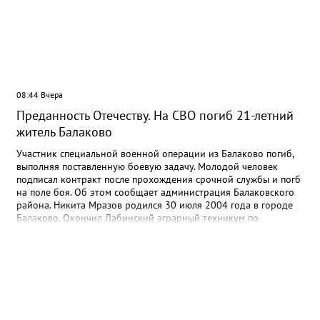
08:44 Вчера
Преданность Отечеству. На СВО погиб 21-летний
житель Балаково
Участник специальной военной операции из Балаково погиб,
выполняя поставленную боевую задачу. Молодой человек
подписал контракт после прохождения срочной службы и погб
на поле боя. Об этом сообщает администрация Балаковского
района. Никита Мразов родился 30 июля 2004 года в городе
Балаково. Окончил Лабинский аграрный техникум по
специальности мастер по ремонту строительных машин,
электросварщик. Погиб 14 июля 2026 года при выполнении
специальных задач. ДО своего 22-го дня рождения он не
дожил двух недель. - Выражаю соболезнования родным и
близким Никиты Андреевича. Наш земляк проявил
несгибаемую храбрость и преданность Отечеству. Его поступок
стал символом чести и героизма, мы будем хранить память о