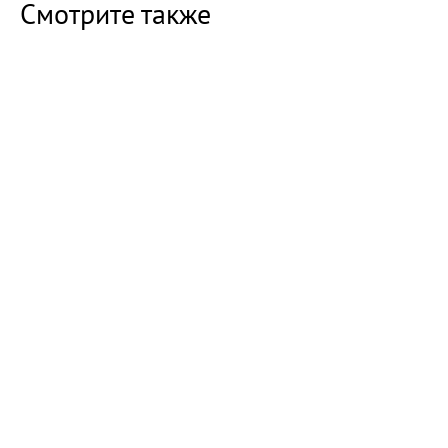
Смотрите также
16:47 Вчера
Прокуратура Балаково проверила
строительство новых домов