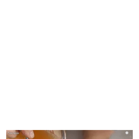
10:42 Вчера
Как в Балаково называли детей в июле
i