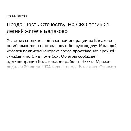
08:44 Вчера
Преданность Отечеству. На СВО погиб 21-
летний житель Балаково
Участник специальной военной операции из Балаково
погиб, выполняя поставленную боевую задачу. Молодой
человек подписал контракт после прохождения срочной
службы и погб на поле боя. Об этом сообщает
администрация Балаковского района. Никита Мразов
родился 30 июля 2004 года в городе Балаково. Окончил
Лабинский аграрный техникум по специальности мастер по
ремонту строительных машин, электросварщик. Погиб 14
июля 2026 года при выполнении специальных задач. ДО
своего 22-го дня рождения он не дожил двух недель. -
Выражаю соболезнования родным и близким Никиты
Андреевича. Наш земляк проявил несгибаемую храбрость и
преданность Отечеству. Его поступок стал символом чести и
героизма, мы будем хранить память о нем как об истинном
патриоте, защищавшем Отчизну, - выразил соболезнования
глава Балаковского района Сергей Барулин. Прощание с
Никитой Мразовым состоится сегодня, 7 августа с 10:00 до
11:00 в храме Иоанна Богослова.