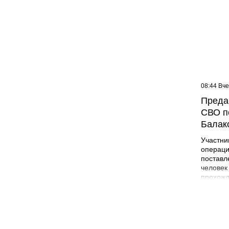
09:07 Вчера
08:44 Вч
Жителей многоэтажки в
Преда
Балаково хотят лишить
СВО п
зелёной зоны
Балак
Участни
операци
поставл
человек
прохожд
поле бо
админис
Никита 
года в 
Лабинск