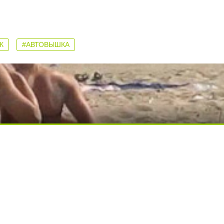
К
#АВТОВЫШКА
ди вытворяют, когда их не видят...