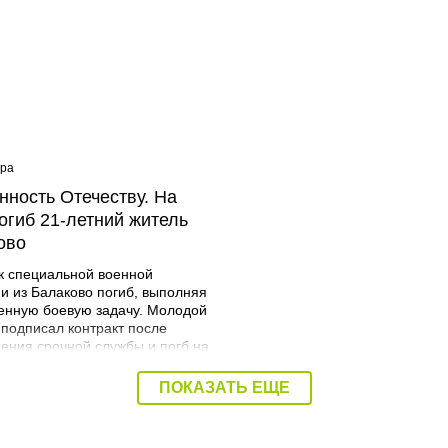
ера
08:40 Вчера
нность Отечеству. На
Дорожный контроль нач
огиб 21-летний житель
Балаковского района
ово
к специальной военной
и из Балаково погиб, выполняя
енную боевую задачу. Молодой
 подписал контракт после
ения срочной службы и погб на
я. Об этом сообщает
трация Балаковского района.
ПОКАЗАТЬ ЕЩЕ
Мразов родился 30 июля 2004
городе Балаково. Окончил
ий аграрный техникум по