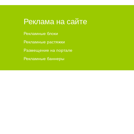
Реклама на сайте
Рекламные блоки
Рекламные растяжки
Размещение на портале
Рекламные баннеры
ена для читателей ст
а
рше 18 лет.
ной гиперссылки на цитируемые материалы с указанием
 и комментариев, ответственность за содержание и
чников. В случае, если автор того или иного объекта
s@go64.ru
. Материалы в разделе "Реклама", реклама в