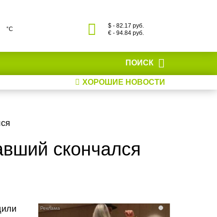
$ - 82.17 руб.
°С
€ - 94.84 руб.
ПОИСК
ХОРОШИЕ НОВОСТИ
лся
авший скончался
дили
i