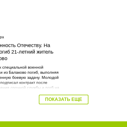
ера
08:40 Вчера
нность Отечеству. На
Дорожный контроль нач
огиб 21-летний житель
Балаковского района
ово
к специальной военной
и из Балаково погиб, выполняя
енную боевую задачу. Молодой
 подписал контракт после
ения срочной службы и погб на
я. Об этом сообщает
трация Балаковского района.
ПОКАЗАТЬ ЕЩЕ
Мразов родился 30 июля 2004
городе Балаково. Окончил
ий аграрный техникум по
ьности мастер по ремонту
льных машин, электросварщик.