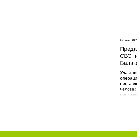
09:07 Вчера
08:44 Вч
Жителей многоэтажки в
Преда
Балаково хотят лишить
СВО п
зелёной зоны
Балак
Участни
операци
поставл
человек
прохожд
поле бо
админис
Никита 
года в 
Лабинск
специал
строите