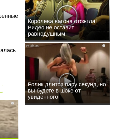
тренные
Королева вагона отожгла!
Видео не оставит
равнодушным
в
i
чалась
Ролик длится пару секунд, но
вы будете в шоке от
увиденного
i