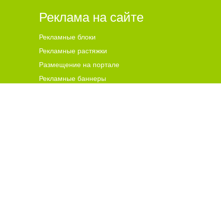
Реклама на сайте
Рекламные блоки
Рекламные растяжки
Размещение на портале
Рекламные баннеры
ена для читателей ст
а
рше 18 лет.
ной гиперссылки на цитируемые материалы с указанием
 и комментариев, ответственность за содержание и
чников. В случае, если автор того или иного объекта
s@go64.ru
. Материалы в разделе "Реклама", реклама в