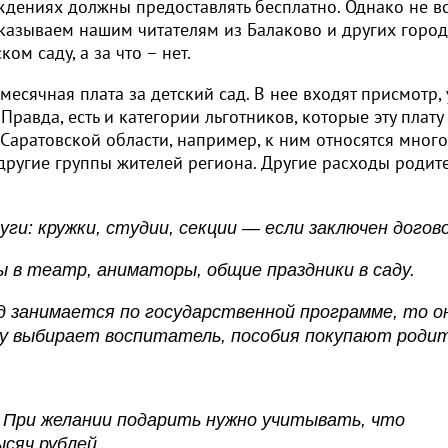
еждениях должны предоставлять бесплатно. Однако не в
казываем нашим читателям из Балаково и других город
ом саду, а за что – нет.
месячная плата за детский сад. В нее входят присмотр, 
равда, есть и категории льготников, которые эту плату
 Саратовской области, например, к ним относятся мног
 другие группы жителей региона. Другие расходы родит
ги: кружки, студии, секции — если заключен догово
 в театр, аниматоры, общие праздники в саду.
ад занимается по государственной программе, то о
у выбирает воспитатель, пособия покупают родит
 При желании подарить нужно учитывать, что
сяч рублей.