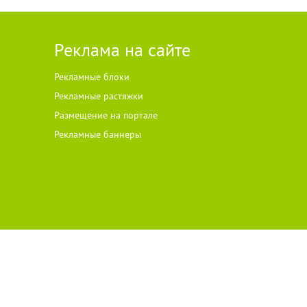
Реклама на сайте
Рекламные блоки
Рекламные растяжки
Размещение на портале
Рекламные баннеры
ателей ст
а
рше 18 лет.
 на цитируемые материалы с указанием источника. Все права на
одержание и достоверность рекламы несет рекламодатель.
ского права, размещенного на сайте, против такого размещения —
вом Российской Федерации о рекламе.