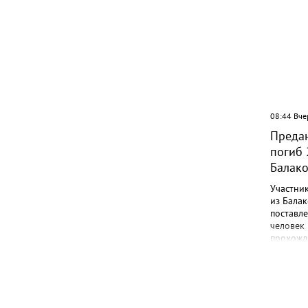
09:07 Вчера
08:44 Вче
Жителей многоэтажки в
Предан
Балаково хотят лишить зелёной
погиб 
зоны
Балак
Участни
из Балак
поставл
человек 
прохожд
поле боя
админис
Никита 
года в г
Лабинск