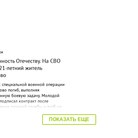
ра
08:40 Вчера
ность Отечеству. На СВО
Дорожный контроль нача
21-летний житель
Балаковского района
ово
к специальной военной операции
ово погиб, выполняя
енную боевую задачу. Молодой
подписал контракт после
ения срочной службы и погб на
. Об этом сообщает
трация Балаковского района.
ПОКАЗАТЬ ЕЩЕ
Мразов родился 30 июля 2004
ороде Балаково. Окончил
ий аграрный техникум по