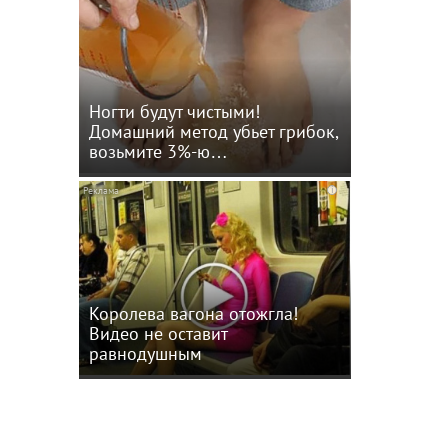
Ногти будут чистыми!
Домашний метод убьет грибок,
возьмите 3%-ю…
i
Королева вагона отожгла!
Видео не оставит
равнодушным