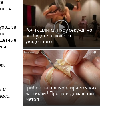
се
ов, за
уход за
Ролик длится пару секунд, но
 не
вы будете в шоке от
одетные
увиденного
ели
i
р.
Грибок на ногтях стирается как
н и
ластиком! Простой домашний
ели.
метод