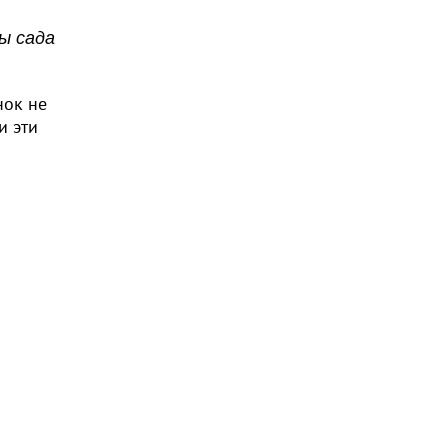
ы сада
нок не
и эти