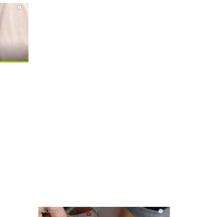
i
i
i