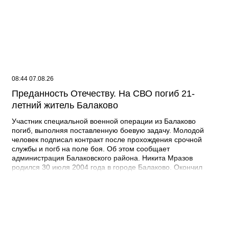
08:44 07.08.26
Преданность Отечеству. На СВО погиб 21-
летний житель Балаково
Участник специальной военной операции из Балаково
погиб, выполняя поставленную боевую задачу. Молодой
человек подписал контракт после прохождения срочной
службы и погб на поле боя. Об этом сообщает
администрация Балаковского района. Никита Мразов
родился 30 июля 2004 года в городе Балаково. Окончил
Лабинский аграрный техникум по специальности мастер по
ремонту строительных машин, электросварщик. Погиб 14
июля 2026 года при выполнении специальных задач. ДО
своего 22-го дня рождения он не дожил двух недель. -
Выражаю соболезнования родным и близким Никиты
Андреевича. Наш земляк проявил несгибаемую храбрость и