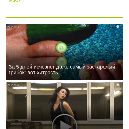
#СВО
i
За 5 дней исчезнет даже самый застарелый
грибок: вот хитрость
i