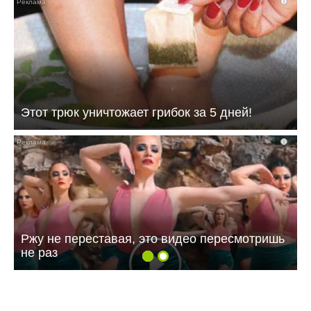
i
Этот трюк уничтожает грибок за 5 дней!
i
Ржу не переставая, это видео пересмотришь
не раз