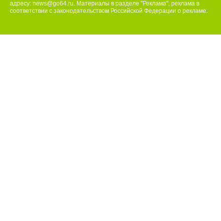
адресу:
news@go64.ru
. Материалы в разделе "Реклама", реклама в
соответствии с законодательством Российской Федерации о рекламе.