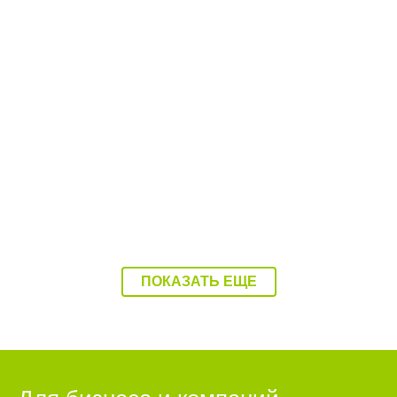
08:37 07.08.26
Балаково накроет 37-градусная жара
ПОКАЗАТЬ ЕЩЕ