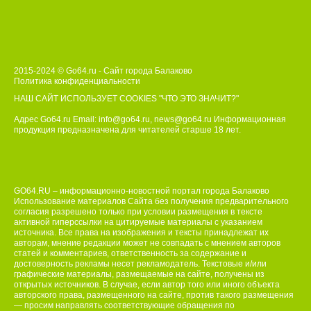
2015-2024 © Go64.ru - Сайт города Балаково
Политика конфиденциальности
НАШ САЙТ ИСПОЛЬЗУЕТ COOKIES
"ЧТО ЭТО ЗНАЧИТ?"
Адрес Go64.ru Email:
info@go64.ru
,
news@go64.ru
Информационная
продукция предназначена для читателей ст
а
рше 18 лет.
GO64.RU – информационно-новостной портал города Балаково
Использование материалов Сайта без получения предварительного
согласия разрешено только при условии размещения в тексте
активной гиперссылки на цитируемые материалы с указанием
источника. Все права на изображения и тексты принадлежат их
авторам, мнение редакции может не совпадать с мнением авторов
статей и комментариев, ответственность за содержание и
достоверность рекламы несет рекламодатель. Текстовые и/или
графические материалы, размещаемые на сайте, получены из
открытых источников. В случае, если автор того или иного объекта
авторского права, размещенного на сайте, против такого размещения
— просим направлять соответствующие обращения по