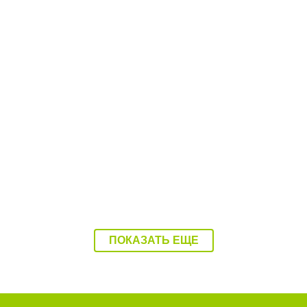
чера
10:12 Вчера
овская область – в
Балаковцы потребовал
 регионов без штрафов
прекратить ночные гонк
обочечников»
улицах города
ПОКАЗАТЬ ЕЩЕ