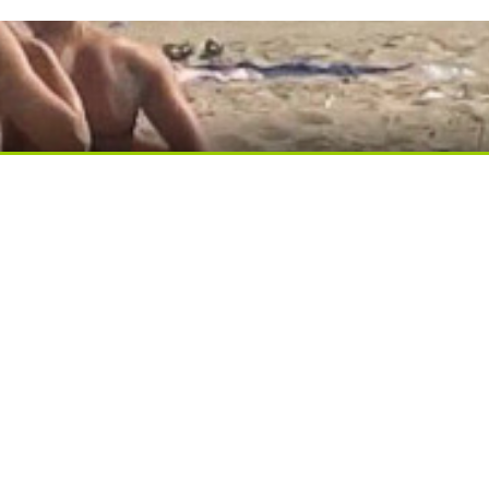
ди вытворяют, когда их не видят...
ься вы будете долго