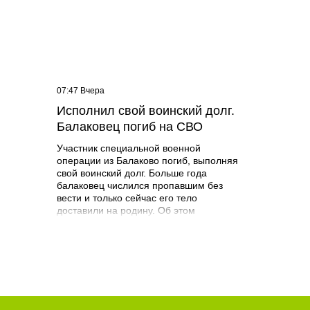
07:47 Вчера
и
Исполнил свой воинский долг.
и на
Балаковец погиб на СВО
Участник специальной военной
операции из Балаково погиб, выполняя
свой воинский долг. Больше года
балаковец числился пропавшим без
вести и только сейчас его тело
доставили на родину. Об этом
сообщает администрация Балаковского
района. Дмитрий Митрофанов родился
22 марта 1982 года в поселке
Береговой Балаковского района.
Получил высшее образование в СГА по
специальности психолог. Погиб 19
марта 2025 года при выполнении