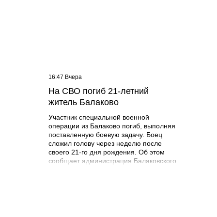
16:47 Вчера
15:22 В
На СВО погиб 21-летний
Зарп
житель Балаково
соста
рубле
Участник специальной военной
операции из Балаково погиб, выполняя
поставленную боевую задачу. Боец
сложил голову через неделю после
своего 21-го дня рождения. Об этом
сообщает администрация Балаковского
района. Арсений Лиференко родился
14 июля 2005 года в городе Балаково.
Получил средне-специальное
образование в ГАПОУ СО
«Губернаторский колледж». Погиб 22
июля 2026 года при выполнении