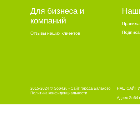
Для бизнеса и
Наш
компаний
Правила
Подписа
Отзывы наших клиентов
2015-2024 © Go64.ru - Сайт города Балаково
НАШ САЙТ 
Политика конфиденциальности
Адрес Go64.r
GO64.RU – информационно-новостной портал города Балак
Использование материалов Сайта без получения предварите
источника. Все права на изображения и тексты принадлежат
достоверность рекламы несет рекламодатель. Текстовые и/и
авторского права, размещенного на сайте, против такого 
соответствии с законодательством Российской Федерации о 