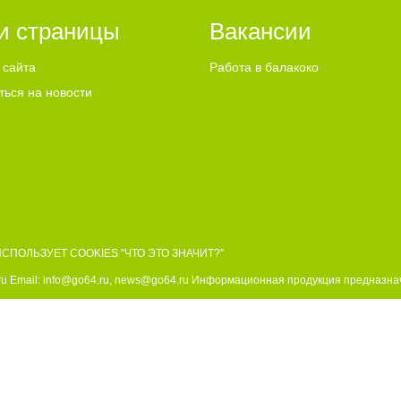
и страницы
Вакансии
 сайта
Работа в балакоко
ться на новости
ИСПОЛЬЗУЕТ COOKIES
"ЧТО ЭТО ЗНАЧИТ?"
u Email:
info@go64.ru
,
news@go64.ru
Информационная продукция предназнач
ово
льного согласия разрешено только при условии размещения в тексте актив
 их авторам, мнение редакции может не совпадать с мнением авторов статей
ли графические материалы, размещаемые на сайте, получены из открытых исто
размещения — просим направлять соответствующие обращения по адресу:
new
рекламе.