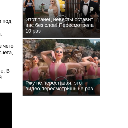
Этот танец невесты оставит
о под
вас без слов! Пересмотрела
10 раз
.
i
е чего
чета,
е. В
й
Ржу не переставая, это
видео пересмотришь не раз