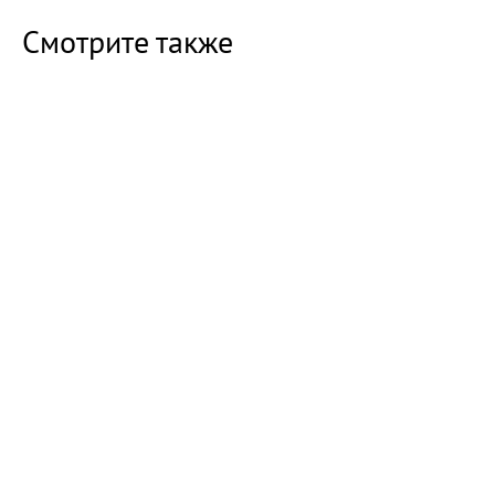
Смотрите также
16:47 07.08.26
Прокуратура Балаково проверила
строительство новых домов