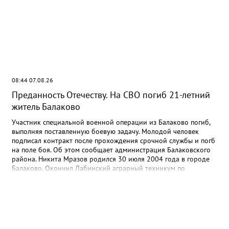
08:44 07.08.26
Преданность Отечеству. На СВО погиб 21-летний
житель Балаково
Участник специальной военной операции из Балаково погиб,
выполняя поставленную боевую задачу. Молодой человек
подписал контракт после прохождения срочной службы и погб
на поле боя. Об этом сообщает администрация Балаковского
района. Никита Мразов родился 30 июля 2004 года в городе
Балаково. Окончил Лабинский аграрный техникум по
специальности мастер по ремонту строительных машин,
электросварщик. Погиб 14 июля 2026 года при выполнении
специальных задач. ДО своего 22-го дня рождения он не
дожил двух недель. - Выражаю соболезнования родным и
близким Никиты Андреевича. Наш земляк проявил
несгибаемую храбрость и преданность Отечеству. Его поступок