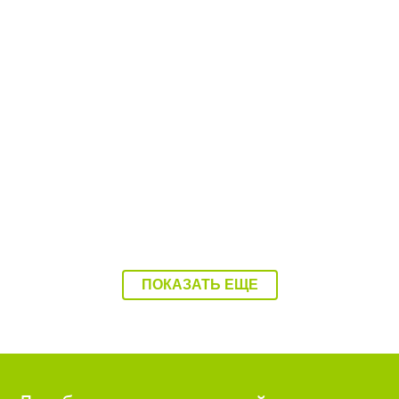
08:37 07.08.26
Балаково накроет 37-градусная жара
ПОКАЗАТЬ ЕЩЕ