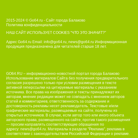
2015-2024 © Go64.ru - Сайт города Балаково
Политика конфиденциальности
НАШ САЙТ ИСПОЛЬЗУЕТ COOKIES
"ЧТО ЭТО ЗНАЧИТ?"
Адрес Go64.ru Email:
info@go64.ru
,
news@go64.ru
Информационная
продукция предназначена для читателей ст
а
рше 18 лет.
GO64.RU – информационно-новостной портал города Балаково
Использование материалов Сайта без получения предварительного
согласия разрешено только при условии размещения в тексте
активной гиперссылки на цитируемые материалы с указанием
источника. Все права на изображения и тексты принадлежат их
авторам, мнение редакции может не совпадать с мнением авторов
статей и комментариев, ответственность за содержание и
достоверность рекламы несет рекламодатель. Текстовые и/или
графические материалы, размещаемые на сайте, получены из
открытых источников. В случае, если автор того или иного объекта
авторского права, размещенного на сайте, против такого размещения
— просим направлять соответствующие обращения по
адресу:
news@go64.ru
. Материалы в разделе "Реклама", реклама в
соответствии с законодательством Российской Федерации о рекламе.