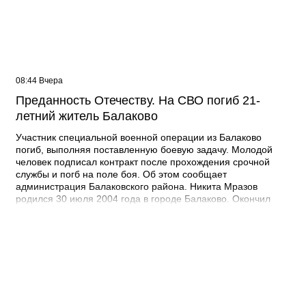
08:44 Вчера
Преданность Отечеству. На СВО погиб 21-
летний житель Балаково
Участник специальной военной операции из Балаково
погиб, выполняя поставленную боевую задачу. Молодой
человек подписал контракт после прохождения срочной
службы и погб на поле боя. Об этом сообщает
администрация Балаковского района. Никита Мразов
родился 30 июля 2004 года в городе Балаково. Окончил
Лабинский аграрный техникум по специальности мастер по
ремонту строительных машин, электросварщик. Погиб 14
июля 2026 года при выполнении специальных задач. ДО
своего 22-го дня рождения он не дожил двух недель. -
Выражаю соболезнования родным и близким Никиты
Андреевича. Наш земляк проявил несгибаемую храбрость и
преданность Отечеству. Его поступок стал символом чести и
героизма, мы будем хранить память о нем как об истинном