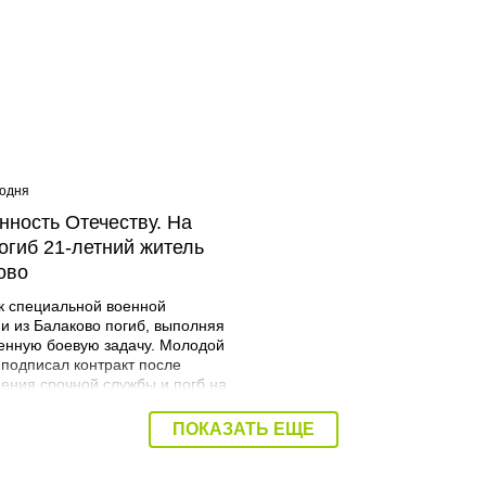
годня
08:40 Сегодня
нность Отечеству. На
Дорожный контроль нач
огиб 21-летний житель
Балаковского района
ово
к специальной военной
и из Балаково погиб, выполняя
енную боевую задачу. Молодой
 подписал контракт после
ения срочной службы и погб на
я. Об этом сообщает
трация Балаковского района.
ПОКАЗАТЬ ЕЩЕ
Мразов родился 30 июля 2004
городе Балаково. Окончил
ий аграрный техникум по