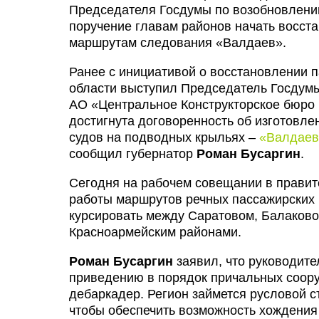
Председателя Госдумы по возобновлению
поручение главам районов начать восст
маршрутам следования «Валдаев».
Ранее с инициативой о восстановлении 
области выступил Председатель Госду
АО «Центральное Конструкторское бюро 
достигнута договоренность об изготовле
судов на подводных крыльях –
«Валдаев
сообщил губернатор
Роман Бусаргин
.
Сегодня на рабочем совещании в правите
работы маршрутов речных пассажирских 
курсировать между Саратовом, Балаково
Красноармейским районами.
Роман Бусаргин
заявил, что руководите
приведению в порядок причальных соору
дебаркадер. Регион займется русловой с
чтобы обеспечить возможность хождения 