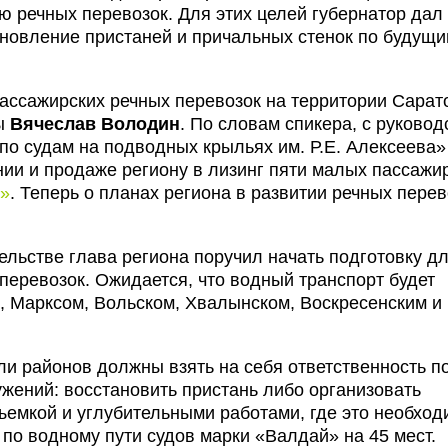
 речных перевозок. Для этих целей губернатор дал
ановление пристаней и причальных стенок по будущ
пассажирских речных перевозок на территории Сарат
мы
Вячеслав Володин
. По словам спикера, с руково
по судам на подводных крыльях им. Р.Е. Алексеева»
нии и продаже региону в лизинг пяти малых пассажи
»
. Теперь о планах региона в развитии речных перев
льстве глава региона поручил начать подготовку д
перевозок. Ожидается, что водный транспорт будет
, Марксом, Вольском, Хвалынском, Воскресенским и
ли районов должны взять на себя ответственность п
жений: восстановить пристань либо организовать
ъемкой и углубительными работами, где это необход
по водному пути судов марки «Валдай» на 45 мест.