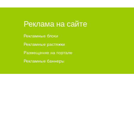
Реклама на сайте
Рекламные блоки
Рекламные растяжки
Размещение на портале
Рекламные баннеры
ена для читателей ст
а
рше 18 лет.
ной гиперссылки на цитируемые материалы с указанием
 и комментариев, ответственность за содержание и
чников. В случае, если автор того или иного объекта