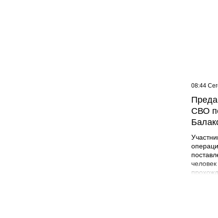
09:07 Сегодня
08:44 Се
Жителей многоэтажки в
Преда
Балаково хотят лишить
СВО п
зелёной зоны
Балак
Участни
операци
поставл
человек
прохожд
поле бо
админис
Никита 
года в 
Лабинск