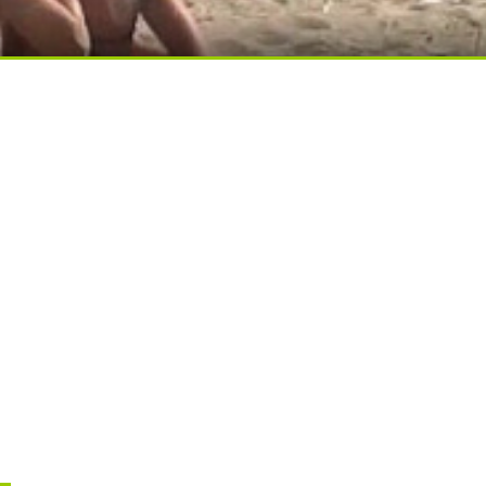
ди вытворяют, когда их не видят...
ься вы будете долго