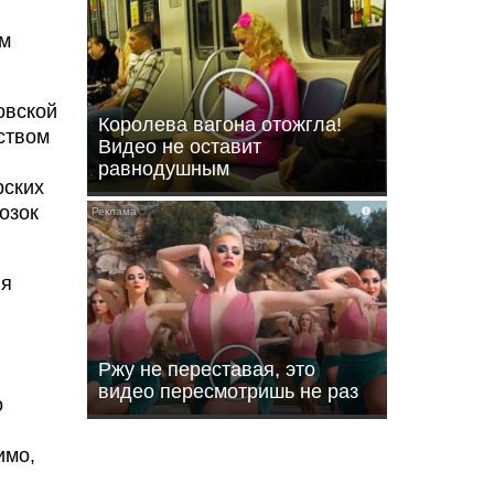
им
овской
Королева вагона отожгла!
дством
Видео не оставит
равнодушным
рских
озок
i
ля
Ржу не переставая, это
видео пересмотришь не раз
о
имо,