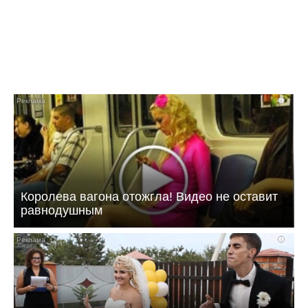
i
Королева вагона отожгла! Видео не оставит
равнодушным
i