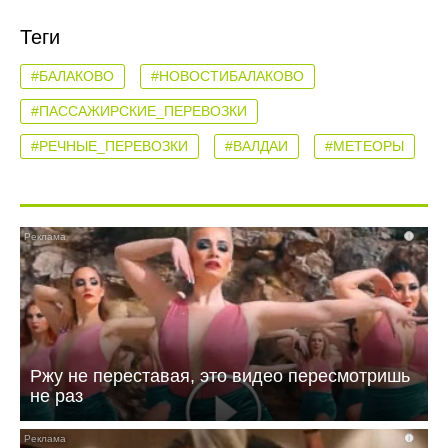
Теги
#БАЛАКОВО
#НОВОСТИБАЛАКОВО
#ПАССАЖИРСКИЕ_ПЕРЕВОЗКИ
#РЕЧНЫЕ_ПЕРЕВОЗКИ
#ВАЛДАИ
#МЕТЕОРЫ
i
Ржу не переставая, это видео пересмотришь
не раз
i