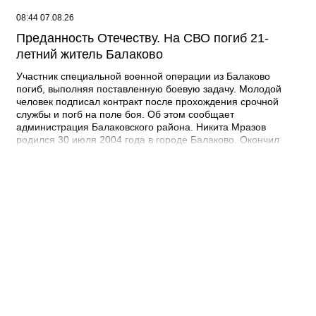
08:44 07.08.26
Преданность Отечеству. На СВО погиб 21-
летний житель Балаково
Участник специальной военной операции из Балаково
погиб, выполняя поставленную боевую задачу. Молодой
человек подписал контракт после прохождения срочной
службы и погб на поле боя. Об этом сообщает
администрация Балаковского района. Никита Мразов
родился 30 июля 2004 года в городе Балаково. Окончил
Лабинский аграрный техникум по специальности мастер по
ремонту строительных машин, электросварщик. Погиб 14
июля 2026 года при выполнении специальных задач. ДО
своего 22-го дня рождения он не дожил двух недель. -
Выражаю соболезнования родным и близким Никиты
Андреевича. Наш земляк проявил несгибаемую храбрость и
преданность Отечеству. Его поступок стал символом чести и
героизма, мы будем хранить память о нем как об истинном
патриоте, защищавшем Отчизну, - выразил соболезнования
глава Балаковского района Сергей Барулин. Прощание с
Никитой Мразовым состоится сегодня, 7 августа с 10:00 до
11:00 в храме Иоанна Богослова.
08:40 07.08.26