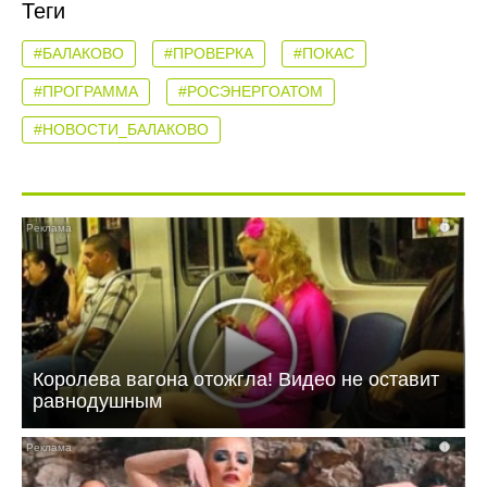
Теги
#БАЛАКОВО
#ПРОВЕРКА
#ПОКАС
#ПРОГРАММА
#РОСЭНЕРГОАТОМ
#НОВОСТИ_БАЛАКОВО
i
Королева вагона отожгла! Видео не оставит
равнодушным
i