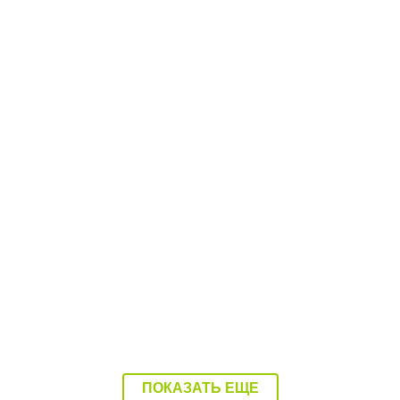
08:37 Сегодня
Балаково накроет 37-градусная жара
ПОКАЗАТЬ ЕЩЕ