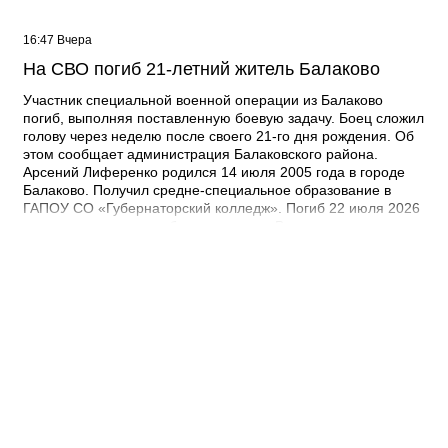
16:47 Вчера
На СВО погиб 21-летний житель Балаково
Участник специальной военной операции из Балаково
погиб, выполняя поставленную боевую задачу. Боец сложил
голову через неделю после своего 21-го дня рождения. Об
этом сообщает администрация Балаковского района.
Арсений Лиференко родился 14 июля 2005 года в городе
Балаково. Получил средне-специальное образование в
ГАПОУ СО «Губернаторский колледж». Погиб 22 июля 2026
года при выполнении боевых задач. - Выражаю
соболезнования родным и близким Арсения Сергеевича.
Наш земляк пожертвовал собой ради будущего нашей
страны. Его героический поступок во имя Родины никогда не
будет забыт, – выразил соболезнования глава Балаковского
района Сергей Барулин. Прощание с Арсением Лиференко
состоится завтра, 7 августа с 12:00 до 13:00 в храме
Рождества Христова.