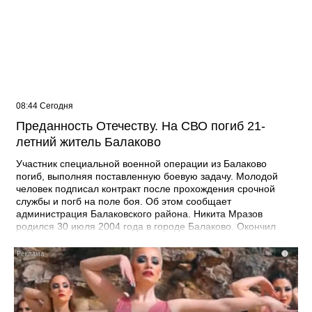
08:44 Сегодня
Преданность Отечеству. На СВО погиб 21-
летний житель Балаково
Участник специальной военной операции из Балаково
погиб, выполняя поставленную боевую задачу. Молодой
человек подписал контракт после прохождения срочной
службы и погб на поле боя. Об этом сообщает
администрация Балаковского района. Никита Мразов
родился 30 июля 2004 года в городе Балаково. Окончил
Лабинский аграрный техникум по специальности мастер по
ремонту строительных машин, электросварщик. Погиб 14
i
июля 2026 года при выполнении специальных задач. ДО
своего 22-го дня рождения он не дожил двух недель. -
Выражаю соболезнования родным и близким Никиты
Андреевича. Наш земляк проявил несгибаемую храбрость и