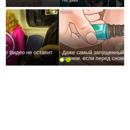
i
Даже самый запущенный грибок исчезнет с
корнем, если перед сном…