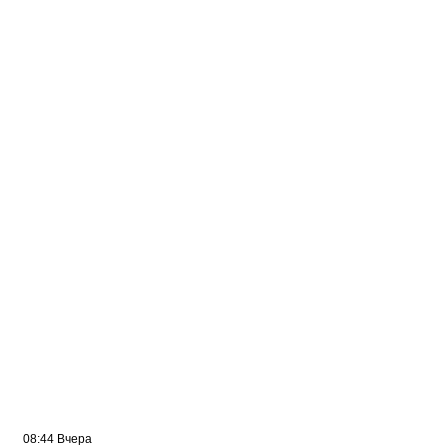
09:07 Вчера
Жителей многоэтажки в Балаково хотят
лишить зелёной зоны
08:44 Вчера