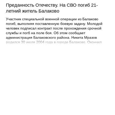
Преданность Отечеству. На СВО погиб 21-
летний житель Балаково
Участник специальной военной операции из Балаково
погиб, выполняя поставленную боевую задачу. Молодой
человек подписал контракт после прохождения срочной
службы и погб на поле боя. Об этом сообщает
администрация Балаковского района. Никита Мразов
родился 30 июля 2004 года в городе Балаково. Окончил
Лабинский аграрный техникум по специальности мастер по
ремонту строительных машин, электросварщик. Погиб 14
июля 2026 года при выполнении специальных задач. ДО
своего 22-го дня рождения он не дожил двух недель. -
Выражаю соболезнования родным и близким Никиты
Андреевича. Наш земляк проявил несгибаемую храбрость и
преданность Отечеству. Его поступок стал символом чести и
героизма, мы будем хранить память о нем как об истинном
патриоте, защищавшем Отчизну, - выразил соболезнования
глава Балаковского района Сергей Барулин. Прощание с
Никитой Мразовым состоится сегодня, 7 августа с 10:00 до
11:00 в храме Иоанна Богослова.
08:40 Вчера
Дорожный контроль начали с Балаковского