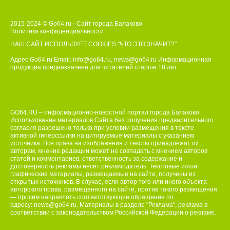
2015-2024 © Go64.ru - Сайт города Балаково
Политика конфиденциальности
НАШ САЙТ ИСПОЛЬЗУЕТ COOKIES
"ЧТО ЭТО ЗНАЧИТ?"
Адрес Go64.ru Email:
info@go64.ru
,
news@go64.ru
Информационная
продукция предназначена для читателей ст
а
рше 18 лет.
GO64.RU – информационно-новостной портал города Балаково
Использование материалов Сайта без получения предварительного
согласия разрешено только при условии размещения в тексте
активной гиперссылки на цитируемые материалы с указанием
источника. Все права на изображения и тексты принадлежат их
авторам, мнение редакции может не совпадать с мнением авторов
статей и комментариев, ответственность за содержание и
достоверность рекламы несет рекламодатель. Текстовые и/или
графические материалы, размещаемые на сайте, получены из
открытых источников. В случае, если автор того или иного объекта
авторского права, размещенного на сайте, против такого размещения
— просим направлять соответствующие обращения по
адресу:
news@go64.ru
. Материалы в разделе "Реклама", реклама в
соответствии с законодательством Российской Федерации о рекламе.