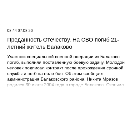
08:44 07.08.26
Преданность Отечеству. На СВО погиб 21-
летний житель Балаково
Участник специальной военной операции из Балаково
погиб, выполняя поставленную боевую задачу. Молодой
человек подписал контракт после прохождения срочной
службы и погб на поле боя. Об этом сообщает
администрация Балаковского района. Никита Мразов
родился 30 июля 2004 года в городе Балаково. Окончил
Лабинский аграрный техникум по специальности мастер по
ремонту строительных машин, электросварщик. Погиб 14
июля 2026 года при выполнении специальных задач. ДО
своего 22-го дня рождения он не дожил двух недель. -
Выражаю соболезнования родным и близким Никиты
Андреевича. Наш земляк проявил несгибаемую храбрость и
преданность Отечеству. Его поступок стал символом чести и
героизма, мы будем хранить память о нем как об истинном
патриоте, защищавшем Отчизну, - выразил соболезнования