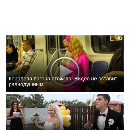
i
Королева вагона отожгла! Видео не оставит
равнодушным
i