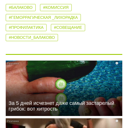
#БАЛАКОВО
#КОМИССИЯ
#ГЕМОРРАГИЧЕСКАЯ _ЛИХОРАДКА
#ПРОФИЛАКТИКА
#СОВЕЩАНИЕ
#НОВОСТИ_БАЛАКОВО
i
За 5 дней исчезнет даже самый застарелый
грибок: вот хитрость
i