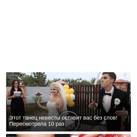
10:42 07.08.26
Как в Балаково называли детей в июле
i
Этот танец невесты оставит вас без слов!
Пересмотрела 10 раз
i