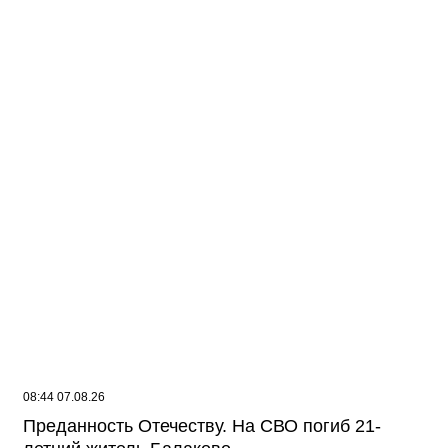
Жителей многоэтажки в Балаково хотят
лишить зелёной зоны
08:44 07.08.26
Преданность Отечеству. На СВО погиб 21-