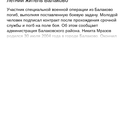
летний житель Балаково
Участник специальной военной операции из Балаково
погиб, выполняя поставленную боевую задачу. Молодой
человек подписал контракт после прохождения срочной
службы и погб на поле боя. Об этом сообщает
администрация Балаковского района. Никита Мразов
родился 30 июля 2004 года в городе Балаково. Окончил
Лабинский аграрный техникум по специальности мастер по
ремонту строительных машин, электросварщик. Погиб 14
июля 2026 года при выполнении специальных задач. ДО
своего 22-го дня рождения он не дожил двух недель. -
Выражаю соболезнования родным и близким Никиты
Андреевича. Наш земляк проявил несгибаемую храбрость и
преданность Отечеству. Его поступок стал символом чести и
героизма, мы будем хранить память о нем как об истинном
патриоте, защищавшем Отчизну, - выразил соболезнования
глава Балаковского района Сергей Барулин. Прощание с
Никитой Мразовым состоится сегодня, 7 августа с 10:00 до
11:00 в храме Иоанна Богослова.
08:40 07.08.26
Дорожный контроль начали с Балаковского
района