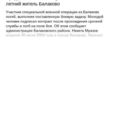
летний житель Балаково
Участник специальной военной операции из Балаково
погиб, выполняя поставленную боевую задачу. Молодой
человек подписал контракт после прохождения срочной
службы и погб на поле боя. Об этом сообщает
администрация Балаковского района. Никита Мразов
родился 30 июля 2004 года в городе Балаково. Окончил
Лабинский аграрный техникум по специальности мастер по
ремонту строительных машин, электросварщик. Погиб 14
июля 2026 года при выполнении специальных задач. ДО
своего 22-го дня рождения он не дожил двух недель. -
Выражаю соболезнования родным и близким Никиты
Андреевича. Наш земляк проявил несгибаемую храбрость и
преданность Отечеству. Его поступок стал символом чести и
героизма, мы будем хранить память о нем как об истинном
патриоте, защищавшем Отчизну, - выразил соболезнования
глава Балаковского района Сергей Барулин. Прощание с
Никитой Мразовым состоится сегодня, 7 августа с 10:00 до
11:00 в храме Иоанна Богослова.
08:40 Вчера
Дорожный контроль начали с Балаковского
района