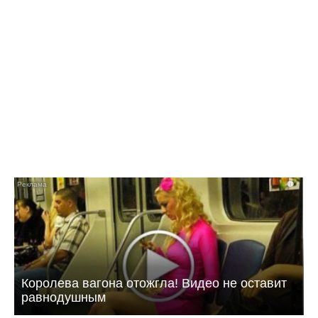
10:42 Вчера
Как в Балаково называли детей в июле
i
Королева вагона отожгла! Видео не оставит
равнодушным