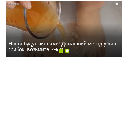
i
Ногти будут чистыми! Домашний метод убьет
грибок, возьмите 3%-ю…
09:07 Вчера