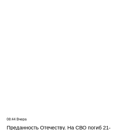
Жителей многоэтажки в Балаково хотят
лишить зелёной зоны
08:44 Вчера
Преданность Отечеству. На СВО погиб 21-