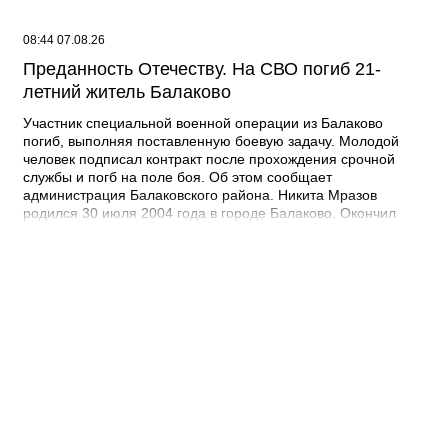
08:44 07.08.26
Преданность Отечеству. На СВО погиб 21-
летний житель Балаково
Участник специальной военной операции из Балаково
погиб, выполняя поставленную боевую задачу. Молодой
человек подписал контракт после прохождения срочной
службы и погб на поле боя. Об этом сообщает
администрация Балаковского района. Никита Мразов
родился 30 июля 2004 года в городе Балаково. Окончил
Лабинский аграрный техникум по специальности мастер по
ремонту строительных машин, электросварщик. Погиб 14
июля 2026 года при выполнении специальных задач. ДО
своего 22-го дня рождения он не дожил двух недель. -
Выражаю соболезнования родным и близким Никиты
Андреевича. Наш земляк проявил несгибаемую храбрость и
преданность Отечеству. Его поступок стал символом чести и
героизма, мы будем хранить память о нем как об истинном
патриоте, защищавшем Отчизну, - выразил соболезнования
глава Балаковского района Сергей Барулин. Прощание с
Никитой Мразовым состоится сегодня, 7 августа с 10:00 до
11:00 в храме Иоанна Богослова.