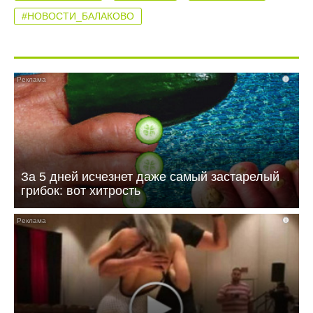
#НОВОСТИ_БАЛАКОВО
i
За 5 дней исчезнет даже самый застарелый
грибок: вот хитрость
i