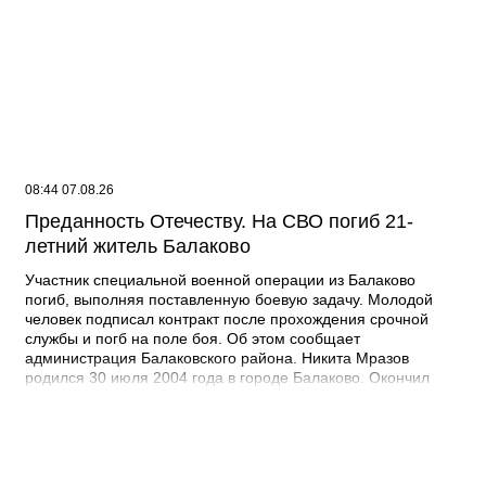
08:44 07.08.26
Преданность Отечеству. На СВО погиб 21-
летний житель Балаково
Участник специальной военной операции из Балаково
погиб, выполняя поставленную боевую задачу. Молодой
человек подписал контракт после прохождения срочной
службы и погб на поле боя. Об этом сообщает
администрация Балаковского района. Никита Мразов
родился 30 июля 2004 года в городе Балаково. Окончил
Лабинский аграрный техникум по специальности мастер по
ремонту строительных машин, электросварщик. Погиб 14
июля 2026 года при выполнении специальных задач. ДО
своего 22-го дня рождения он не дожил двух недель. -
Выражаю соболезнования родным и близким Никиты