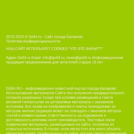
2015-2024 © Go64.ru - Сайт города Балаково
Политика конфиденциальности
НАШ САЙТ ИСПОЛЬЗУЕТ COOKIES
"ЧТО ЭТО ЗНАЧИТ?"
Адрес Go64.ru Email:
info@go64.ru
,
news@go64.ru
Информационная
продукция предназначена для читателей ст
а
рше 18 лет.
GO64.RU – информационно-новостной портал города Балаково
Использование материалов Сайта без получения предварительного
согласия разрешено только при условии размещения в тексте
активной гиперссылки на цитируемые материалы с указанием
источника. Все права на изображения и тексты принадлежат их
авторам, мнение редакции может не совпадать с мнением авторов
статей и комментариев, ответственность за содержание и
достоверность рекламы несет рекламодатель. Текстовые и/или
графические материалы, размещаемые на сайте, получены из
открытых источников. В случае, если автор того или иного объекта
авторского права, размещенного на сайте, против такого размещения