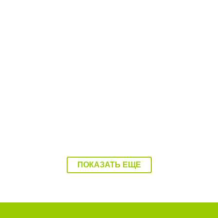
08:37 07.08.26
Балаково накроет 37-градусная жара
ПОКАЗАТЬ ЕЩЕ