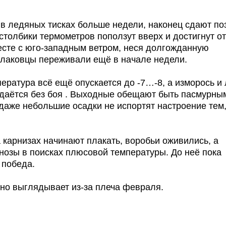
в ледяных тисках больше недели, наконец сдают по
столбики термометров поползут вверх и достигнут о
есте с юго-западным ветром, неся долгожданную
алаковцы переживали ещё в начале недели.
ература всё ещё опускается до -7…-8, а изморось и 
сдаётся без боя . Выходные обещают быть пасмурным
даже небольшие осадки не испортят настроение тем,
а карнизах начинают плакать, воробьи оживились, а
нозы в поисках плюсовой температуры. До неё пока
 победа.
очно выглядывает из-за плеча февраля.