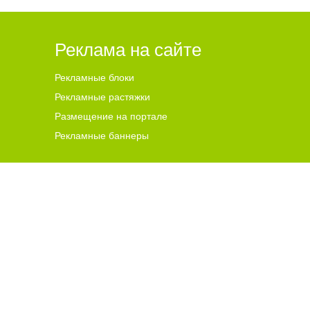
Реклама на сайте
Рекламные блоки
Рекламные растяжки
Размещение на портале
Рекламные баннеры
ена для читателей ст
а
рше 18 лет.
ной гиперссылки на цитируемые материалы с указанием
 и комментариев, ответственность за содержание и
чников. В случае, если автор того или иного объекта
s@go64.ru
. Материалы в разделе "Реклама", реклама в