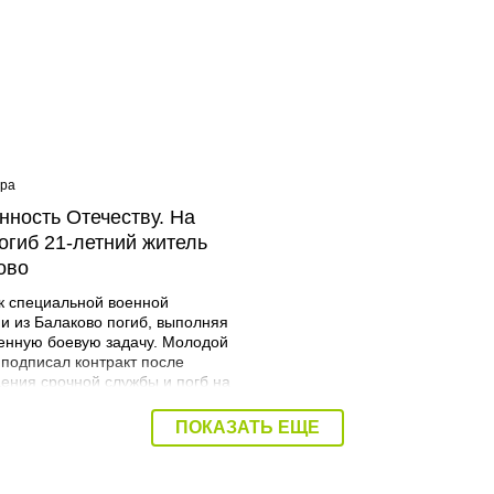
ера
08:40 Вчера
нность Отечеству. На
Дорожный контроль нач
огиб 21-летний житель
Балаковского района
ово
к специальной военной
и из Балаково погиб, выполняя
енную боевую задачу. Молодой
 подписал контракт после
ения срочной службы и погб на
я. Об этом сообщает
трация Балаковского района.
ПОКАЗАТЬ ЕЩЕ
Мразов родился 30 июля 2004
городе Балаково. Окончил
ий аграрный техникум по