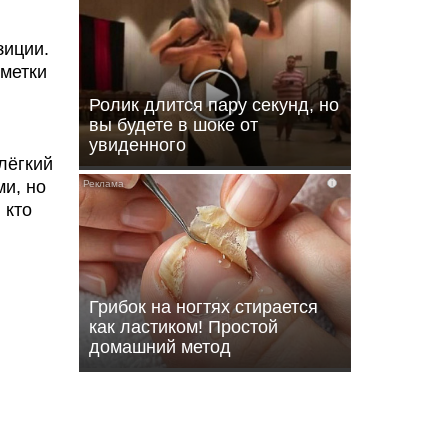
зиции.
тметки
Ролик длится пару секунд, но
вы будете в шоке от
увиденного
лёгкий
и, но
i
 кто
Грибок на ногтях стирается
как ластиком! Простой
домашний метод