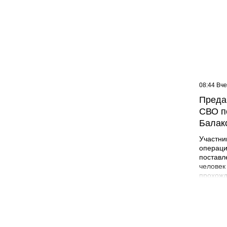
09:07 Вчера
08:44 Вч
Жителей многоэтажки в
Преда
Балаково хотят лишить
СВО п
зелёной зоны
Балак
Участни
операци
поставл
человек
прохожд
поле бо
админис
Никита 
года в 
Лабинск