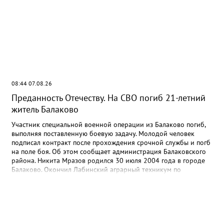
08:44 07.08.26
Преданность Отечеству. На СВО погиб 21-летний
житель Балаково
Участник специальной военной операции из Балаково погиб,
выполняя поставленную боевую задачу. Молодой человек
подписал контракт после прохождения срочной службы и погб
на поле боя. Об этом сообщает администрация Балаковского
района. Никита Мразов родился 30 июля 2004 года в городе
Балаково. Окончил Лабинский аграрный техникум по
специальности мастер по ремонту строительных машин,
электросварщик. Погиб 14 июля 2026 года при выполнении
специальных задач. ДО своего 22-го дня рождения он не
дожил двух недель. - Выражаю соболезнования родным и
близким Никиты Андреевича. Наш земляк проявил
несгибаемую храбрость и преданность Отечеству. Его поступок