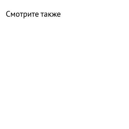
Смотрите также
16:47 07.08.26
Прокуратура Балаково проверила
строительство новых домов