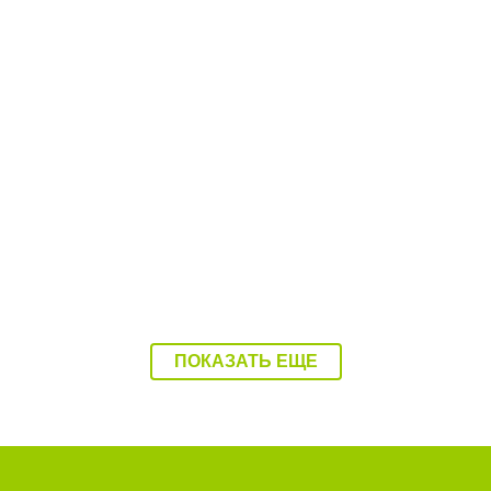
08:37 07.08.26
Балаково накроет 37-градусная жара
ПОКАЗАТЬ ЕЩЕ