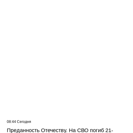
Жителей многоэтажки в Балаково хотят
лишить зелёной зоны
08:44 Сегодня
Преданность Отечеству. На СВО погиб 21-