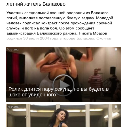
летний житель Балаково
Участник специальной военной операции из Балаково
погиб, выполняя поставленную боевую задачу. Молодой
человек подписал контракт после прохождения срочной
службы и погб на поле боя. Об этом сообщает
администрация Балаковского района. Никита Мразов
родился 30 июля 2004 года в городе Балаково. Окончил
Лабинский аграрный техникум по специальности мастер по
ремонту строительных машин, электросварщик. Погиб 14
i
июля 2026 года при выполнении специальных задач. ДО
своего 22-го дня рождения он не дожил двух недель. -
Выражаю соболезнования родным и близким Никиты
Андреевича. Наш земляк проявил несгибаемую храбрость и
преданность Отечеству. Его поступок стал символом чести и
героизма, мы будем хранить память о нем как об истинном
патриоте, защищавшем Отчизну, - выразил соболезнования
Ролик длится пару секунд, но вы будете в
глава Балаковского района Сергей Барулин. Прощание с
шоке от увиденного
Никитой Мразовым состоится сегодня, 7 августа с 10:00 до
11:00 в храме Иоанна Богослова.
i