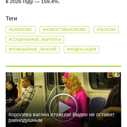
в 2026 году — 159,4%.
Теги
#БАЛАКОВО
#НОВОСТИБААЛКОВО
#ПЕНСИИ
#СОЦИАЛЬНЫЕ_ВЫПЛАТЫ
#ПОВЫШЕНИЕ_ПЕНСИЙ
#ИНДЕКСАЦИЯ
i
Королева вагона отожгла! Видео не оставит
равнодушным