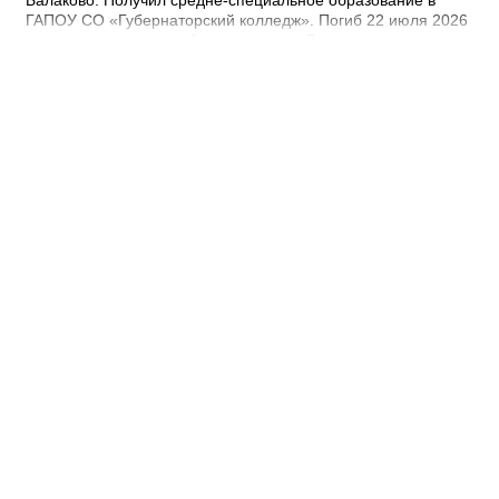
Балаково. Получил средне-специальное образование в
ГАПОУ СО «Губернаторский колледж». Погиб 22 июля 2026
года при выполнении боевых задач. - Выражаю
соболезнования родным и близким Арсения Сергеевича.
Наш земляк пожертвовал собой ради будущего нашей
страны. Его героический поступок во имя Родины никогда не
будет забыт, – выразил соболезнования глава Балаковского
района Сергей Барулин. Прощание с Арсением Лиференко
состоится завтра, 7 августа с 12:00 до 13:00 в храме
Рождества Христова.
15:22 Вчера
Зарплаты чиновников составили в 1,4
миллиарда рублей за полгода