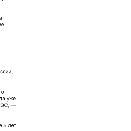
м
зе
ссии,
го
гда уже
АЭС, —
е 5 лет