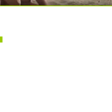
ди вытворяют, когда их не видят...
ься вы будете долго
чера
10:42 Вчера
шается сборка пятого
Как в Балаково называ
стного судна для
детей в июле
х перевозок