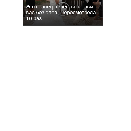
Этот танец невесты оставит
вас без слов! Пересмотрела
10 раз
08:37 Вчера
али с
Балаково накроет 37-
градусная жара