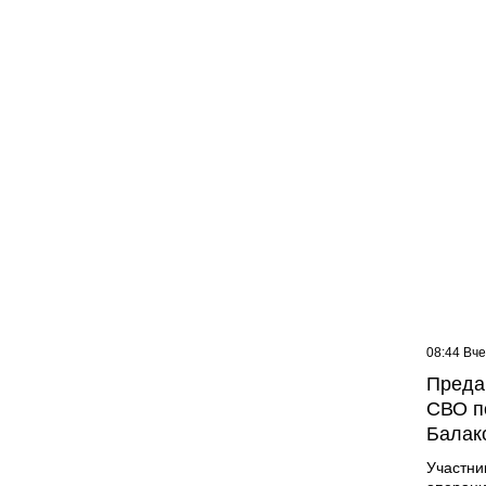
09:07 Вчера
08:44 Вч
Жителей многоэтажки в
Преда
Балаково хотят лишить
СВО п
зелёной зоны
Балак
Участни