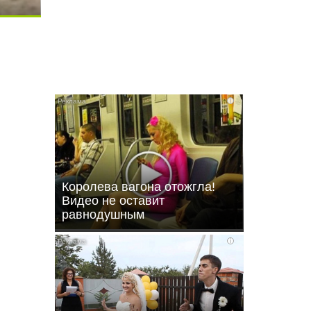
i
i
Королева вагона отожгла!
Видео не оставит
равнодушным
i
ли