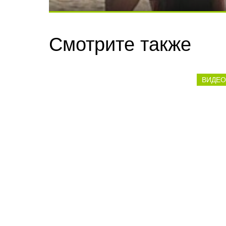
Скрытая камера на пляже Крыма: Что лю
Смотрите также
ВИДЕО
Ролик длится несколько секунд, а смеят
16:47 Вчера
14:43 В
Прокуратура Балаково
Завер
проверила строительство
скоро
новых домов
речны