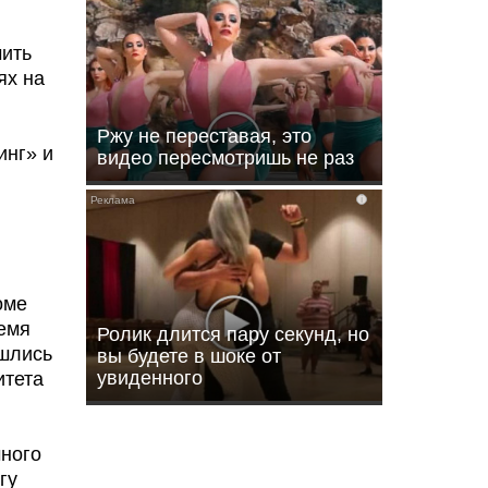
чить
ях на
Ржу не переставая, это
инг» и
видео пересмотришь не раз
i
оме
ремя
Ролик длится пару секунд, но
ошлись
вы будете в шоке от
увиденного
итета
чного
гу