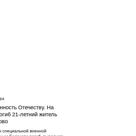
ера
08:40 Вчера
нность Отечеству. На
Дорожный контроль нач
огиб 21-летний житель
Балаковского района
ово
к специальной военной