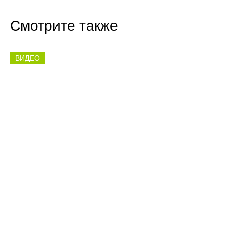
Смотрите также
ВИДЕО
14:43 Сегодня
Завершается сборка пятого скоростного
судна для речных перевозок