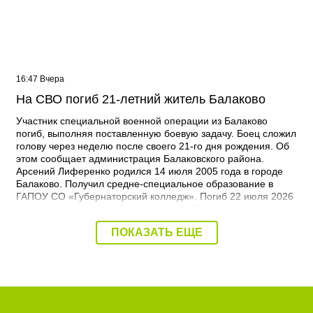
16:47 Вчера
На СВО погиб 21-летний житель Балаково
Участник специальной военной операции из Балаково
погиб, выполняя поставленную боевую задачу. Боец сложил
голову через неделю после своего 21-го дня рождения. Об
этом сообщает администрация Балаковского района.
Арсений Лиференко родился 14 июля 2005 года в городе
Балаково. Получил средне-специальное образование в
ГАПОУ СО «Губернаторский колледж». Погиб 22 июля 2026
года при выполнении боевых задач. - Выражаю
соболезнования родным и близким Арсения Сергеевича.
ПОКАЗАТЬ ЕЩЕ
Наш земляк пожертвовал собой ради будущего нашей
страны. Его героический поступок во имя Родины никогда не
будет забыт, – выразил соболезнования глава Балаковского
района Сергей Барулин. Прощание с Арсением Лиференко
состоится завтра, 7 августа с 12:00 до 13:00 в храме
Рождества Христова.