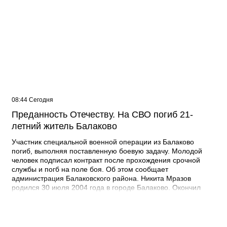
08:44 Сегодня
Преданность Отечеству. На СВО погиб 21-
летний житель Балаково
Участник специальной военной операции из Балаково
погиб, выполняя поставленную боевую задачу. Молодой
человек подписал контракт после прохождения срочной
службы и погб на поле боя. Об этом сообщает
администрация Балаковского района. Никита Мразов
родился 30 июля 2004 года в городе Балаково. Окончил
Лабинский аграрный техникум по специальности мастер по
ремонту строительных машин, электросварщик. Погиб 14
июля 2026 года при выполнении специальных задач. ДО
своего 22-го дня рождения он не дожил двух недель. -